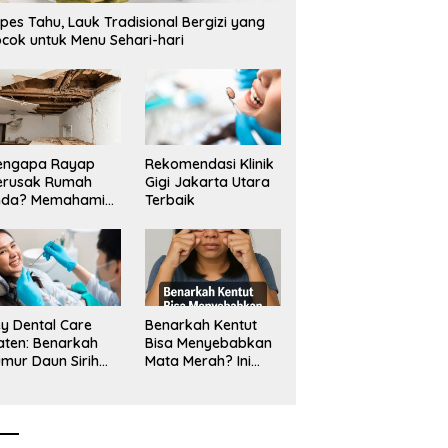
nam Masa Depan: APBN
Bor Rp3,6 Miliar di Situbondo
B
pes Tahu, Lauk Tradisional Bergizi yang
2 Juta Mengubah
Dilaporkan LSM PAKAR ke KPK
J
cok untuk Menu Sehari-hari
pan Anak Berkebutuhan
RI
us Menjadi Kemandirian
engapa Rayap
Rekomendasi Klinik
erusak Rumah
Gigi Jakarta Utara
nda? Memahami
Terbaik
ologi Sang “Silent
ller”
y Dental Care
Benarkah Kentut
aten: Benarkah
Bisa Menyebabkan
mur Daun Sirih
Mata Merah? Ini
kup untuk Jaga
Penjelasan
sehatan Gigi?
Medisnya
k Kata Klinik Gigi
aten