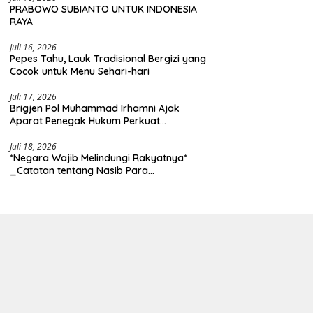
PRABOWO SUBIANTO UNTUK INDONESIA
RAYA
Juli 16, 2026
Pepes Tahu, Lauk Tradisional Bergizi yang
Cocok untuk Menu Sehari-hari
Juli 17, 2026
Brigjen Pol Muhammad Irhamni Ajak
Aparat Penegak Hukum Perkuat
Kolaborasi Berantas Kejahatan
Lingkungan
Juli 18, 2026
*Negara Wajib Melindungi Rakyatnya*
_Catatan tentang Nasib Para
Penambang Belerang Kawah Ijen_