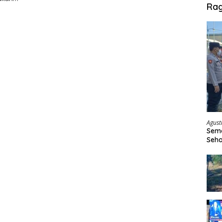
Ra
Agust
Sema
Seha
Sepe