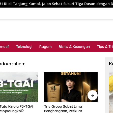
g Kamal, Jalan Sehat Susuri Tiga Dusun dengan Doorprize Seped
motif
Teknologi
Ragam
Bisnis & Keuangan
Tips & Tr
Abdoerrahem
K
Tata Kelola P3-TGAI
Triv Group Sabet Lima
Bukan
Mojodungkol?
Penghargaan, Perkuat
Gedu