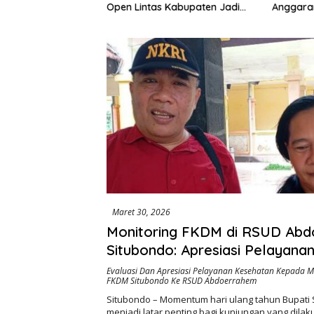
Open Lintas Kabupaten Jadi
Anggaran
 Dusun dengan
Simbol Persatuan di HUT RI ke-
Dugaan K
peda Listrik
81
hingga M
Maret 30, 2026
Monitoring FKDM di RSUD Ab
Situbondo: Apresiasi Pelayanan
Evaluasi di Hari Ulang Tahun B
Evaluasi Dan Apresiasi Pelayanan Kesehatan Kepada 
FKDM Situbondo Ke RSUD Abdoerrahem
Situbondo – Momentum hari ulang tahun Bupati
menjadi latar penting bagi kunjungan yang dila