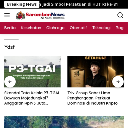
Langsung
upaten Jadi Simbol Persatuan di HUT RI ke-81
Breaking News
Skandal
ke
konten
Berita
Kesehatan
Olahraga
Otomotif
Teknologi
Raga
Ydsf
Skandal Tata Kelola P3-TGAI
Triv Group Sabet Lima
Dawuan Mojodungkol?
Penghargaan, Perkuat
Anggaran Rp195 Juta
Dominasi di Industri Kripto
Disorot, Dugaan Konflik
Kepentingan hingga Misteri
Swakelola Petani