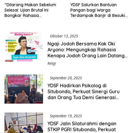
“Dilarang Makan Sebelum
YDSF Salurkan Bantuan
Selesai: Ujian Brutal Ini
Pangan bagi Warga
Bongkar Rahasia
Terdampak Banjir di Besuki–
Kepercayaan Tim YDSF”
Situbondo
Oktober 13, 2025
Ngaji Jodoh Bersama Kak Oki
Aryono: Mengungkap Rahasia
Kenapa Jodoh Orang Lain Datang
Duluan
Religi
September 28, 2025
YDSF Hadirkan Psikolog di
Situbondo, Perkuat Sinergi Guru
dan Orang Tua Demi Generasi
Unggul
September 19, 2025
YDSF Jalin Silaturahmi dengan
STKIP PGRI Situbondo, Perkuat