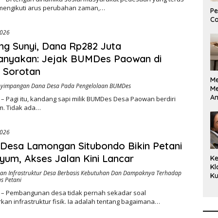
mengikuti arus perubahan zaman,…
Pe
Co
2026
g Sunyi, Dana Rp282 Juta
tanyakan: Jejak BUMDes Paowan di
 Sorotan
M
yimpangan Dana Desa Pada Pengelolaan BUMDes
M
A
– Pagi itu, kandang sapi milik BUMDes Desa Paowan berdiri
Bi
m. Tidak ada…
Ki
2026
Desa Lamongan Situbondo Bikin Petani
yum, Akses Jalan Kini Lancar
Ke
Kl
n Infrastruktur Desa Berbasis Kebutuhan Dan Dampaknya Terhadap
Ku
as Petani
Cu
 – Pembangunan desa tidak pernah sekadar soal
Ke
an infrastruktur fisik. Ia adalah tentang bagaimana…
Ce
Kl