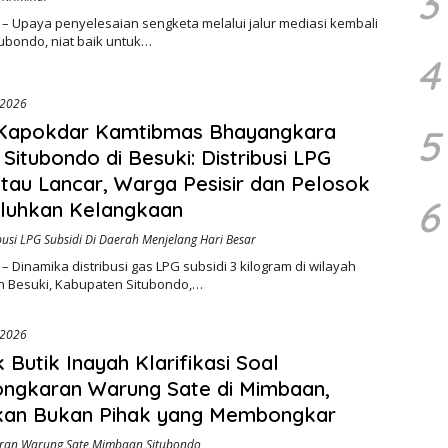
3
– Upaya penyelesaian sengketa melalui jalur mediasi kembali
Situbondo, niat baik untuk…
4
 2026
 Kapokdar Kamtibmas Bhayangkara
5
 Situbondo di Besuki: Distribusi LPG
tau Lancar, Warga Pesisir dan Pelosok
6
luhkan Kelangkaan
ibusi LPG Subsidi Di Daerah Menjelang Hari Besar
– Dinamika distribusi gas LPG subsidi 3 kilogram di wilayah
 Besuki, Kabupaten Situbondo,…
 2026
k Butik Inayah Klarifikasi Soal
ngkaran Warung Sate di Mimbaan,
kan Bukan Pihak yang Membongkar
an Warung Sate Mimbaan Situbondo