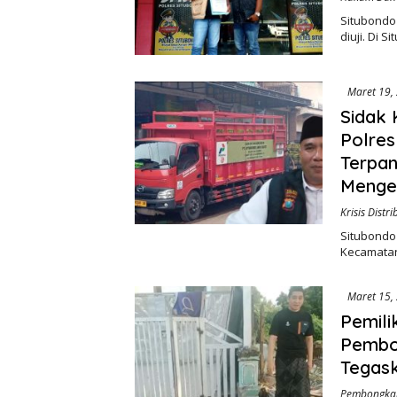
Situbondo 
diuji. Di 
Maret 19,
Sidak
Polres
Terpan
Menge
Krisis Distr
Situbondo 
Kecamatan
Maret 15,
Pemili
Pembo
Tegas
Pembongkar