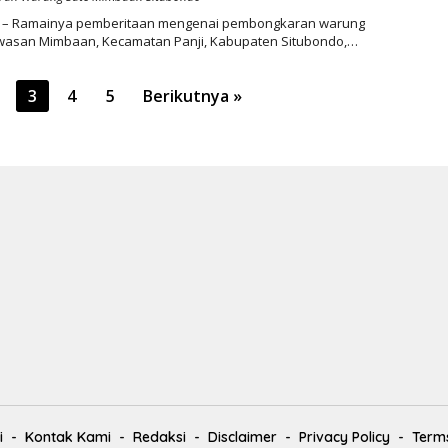
 – Ramainya pemberitaan mengenai pembongkaran warung
awasan Mimbaan, Kecamatan Panji, Kabupaten Situbondo,…
3
4
5
Berikutnya »
i
Kontak Kami
Redaksi
Disclaimer
Privacy Policy
Terms