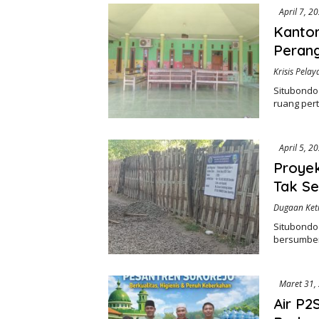
April 7, 2
Kantor
Perang
Krisis Pela
Situbondo 
ruang pe
April 5, 2
Proyek
Tak Se
Dugaan Ket
Situbondo
bersumber
Maret 31,
Air P2