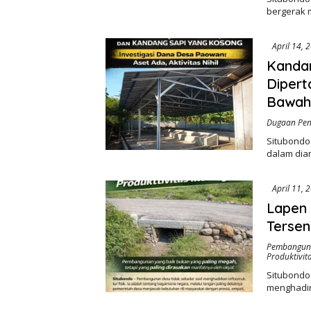
bergerak 
April 14, 
Kandan
Diper
Bawah
Dugaan Pen
Situbondo 
dalam dia
April 11, 
Lapen 
Tersen
Pembanguna
Produktivit
Situbondo
menghadirk