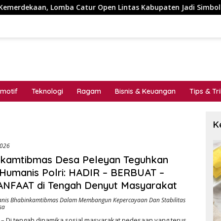
mba Catur Open Lintas Kabupaten Jadi Simbol Persatuan di HUT
motif
Teknologi
Ragam
Bisnis & Keuangan
Tips & Tr
K
2026
nkamtibmas Desa Peleyan Teguhkan
Humanis Polri: HADIR – BERBUAT –
NFAAT di Tengah Denyut Masyarakat
nis Bhabinkamtibmas Dalam Membangun Kepercayaan Dan Stabilitas
sa
 – Di tengah dinamika sosial masyarakat pedesaan yang terus