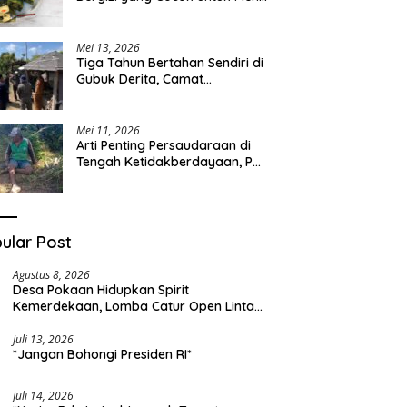
Sehari-hari
Mei 13, 2026
Tiga Tahun Bertahan Sendiri di
Gubuk Derita, Camat
Kapongan Datangi Langsung
Pak Surais di Desa Peleyan
Mei 11, 2026
Arti Penting Persaudaraan di
Tengah Ketidakberdayaan, Pak
Surais Bertahan Hidup Seorang
Diri di Pegunungan Peleyan,
Kapongan
ular Post
Agustus 8, 2026
Desa Pokaan Hidupkan Spirit
Kemerdekaan, Lomba Catur Open Lintas
Kabupaten Jadi Simbol Persatuan di HUT
RI ke-81
Juli 13, 2026
*Jangan Bohongi Presiden RI*
Juli 14, 2026