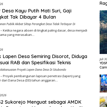
Ra
026
 Desa Kayu Putih Mati Suri, Gaji
kat Tak Dibayar 4 Bulan
yanan Publik Akibat Siltap Perangkat Desa Tidak Terbayar Di
– Ketika negara absen di tingkat paling dasar, desa menjadi
rtama yang merasakan…
026
 Lapen Desa Semiring Disorot, Diduga
Juli 
suai RAB dan Spesifikasi Teknis
YDSF
Cam
idaksesuaian Proyek Lapen Dana Desa Di Situbondo
Per
 – Proyek pembangunan lapisan penetrasi (lapen) yang
 dari Dana Desa (DD) tahun anggaran…
 2026
S2 Sukorejo Menguat sebagai AMDK