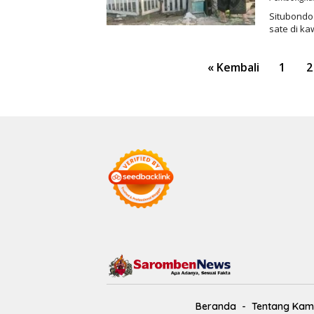
Situbondo
sate di k
Paginasi
« Kembali
1
2
pos
Beranda
Tentang Kam