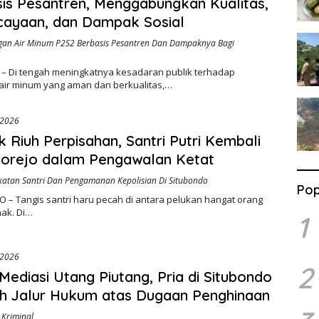
is Pesantren, Menggabungkan Kualitas,
cayaan, dan Dampak Sosial
an Air Minum P2S2 Berbasis Pesantren Dan Dampaknya Bagi
 – Di tengah meningkatnya kesadaran publik terhadap
air minum yang aman dan berkualitas,…
 2026
ik Riuh Perpisahan, Santri Putri Kembali
korejo dalam Pengawalan Ketat
atan Santri Dan Pengamanan Kepolisian Di Situbondo
Pop
 – Tangis santri haru pecah di antara pelukan hangat orang
nak. Di…
1
 2026
2
Mediasi Utang Piutang, Pria di Situbondo
h Jalur Hukum atas Dugaan Penghinaan
Kriminal