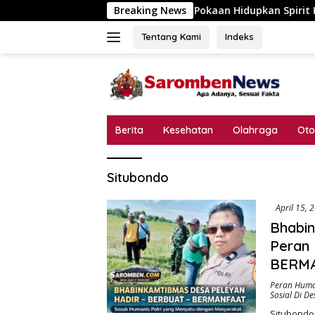
Langsung
Desa Pokaan Hidupkan Spirit Kemerdekaan, Lo
Breaking News
ke
konten
Tentang Kami
Indeks
Berita
Kesehatan
Olahraga
Oto
Situbondo
April 15, 
Bhabi
Peran 
BERMA
Peran Huma
Sosial Di De
Situbondo