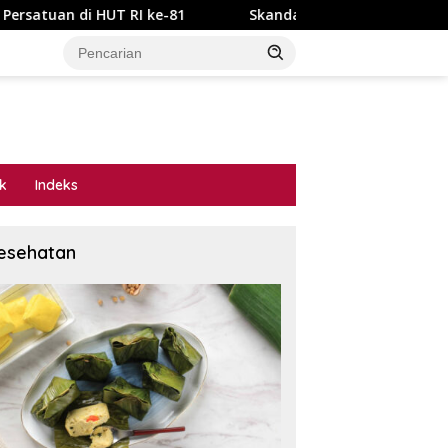
 RI ke-81
Skandal Tata Kelola P3-TGAI Dawuan Mojodun
ik
Indeks
esehatan