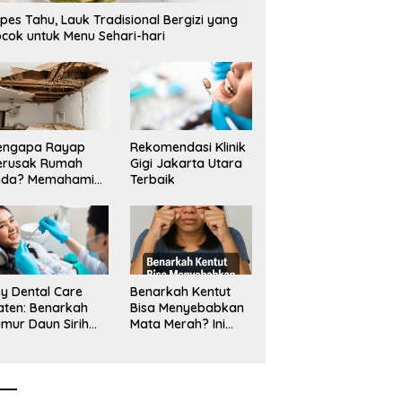
pes Tahu, Lauk Tradisional Bergizi yang
cok untuk Menu Sehari-hari
engapa Rayap
Rekomendasi Klinik
erusak Rumah
Gigi Jakarta Utara
nda? Memahami
Terbaik
ologi Sang “Silent
ller”
y Dental Care
Benarkah Kentut
aten: Benarkah
Bisa Menyebabkan
mur Daun Sirih
Mata Merah? Ini
kup untuk Jaga
Penjelasan
sehatan Gigi?
Medisnya
k Kata Klinik Gigi
aten