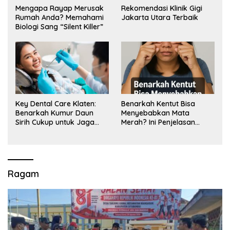
Mengapa Rayap Merusak
Rekomendasi Klinik Gigi
Rumah Anda? Memahami
Jakarta Utara Terbaik
Biologi Sang “Silent Killer”
Key Dental Care Klaten:
Benarkah Kentut Bisa
Benarkah Kumur Daun
Menyebabkan Mata
Sirih Cukup untuk Jaga
Merah? Ini Penjelasan
Kesehatan Gigi? Cek Kata
Medisnya
Klinik Gigi Klaten
Ragam