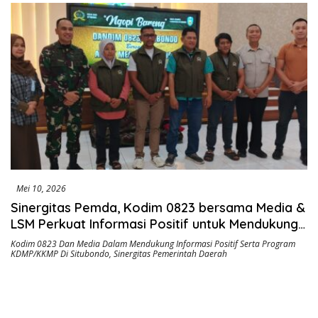
Swakelola Petani
Mei 10, 2026
Sinergitas Pemda, Kodim 0823 bersama Media &
LSM Perkuat Informasi Positif untuk Mendukung
KDMP/KKMP di Situbondo
Kodim 0823 Dan Media Dalam Mendukung Informasi Positif Serta Program
KDMP/KKMP Di Situbondo
,
Sinergitas Pemerintah Daerah