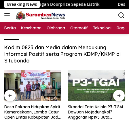
Langsung
a Dusun dengan Doorprize Sepeda Listrik
Breaking News
Desa Pokaan H
ke
konten
Berita
Kesehatan
Olahraga
Otomotif
Teknologi
Raga
Kodim 0823 dan Media dalam Mendukung
Informasi Positif serta Program KDMP/KKMP di
Situbondo
Desa Pokaan Hidupkan Spirit
Skandal Tata Kelola P3-TGAI
Kemerdekaan, Lomba Catur
Dawuan Mojodungkol?
Open Lintas Kabupaten Jadi
Anggaran Rp195 Juta
Simbol Persatuan di HUT RI
Disorot, Dugaan Konflik
ke-81
Kepentingan hingga Misteri