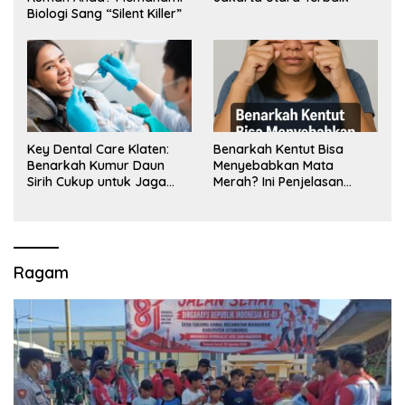
Biologi Sang “Silent Killer”
Key Dental Care Klaten:
Benarkah Kentut Bisa
Benarkah Kumur Daun
Menyebabkan Mata
Sirih Cukup untuk Jaga
Merah? Ini Penjelasan
Kesehatan Gigi? Cek Kata
Medisnya
Klinik Gigi Klaten
Ragam