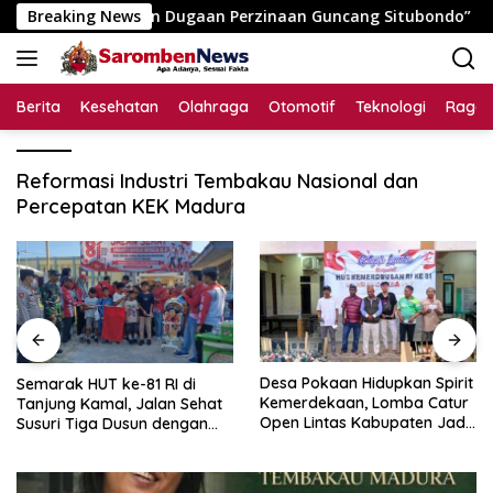
Langsung
ukum, Laporan Dugaan Perzinaan Guncang Situbondo”
Breaking News
S
ke
konten
Berita
Kesehatan
Olahraga
Otomotif
Teknologi
Raga
Reformasi Industri Tembakau Nasional dan
Percepatan KEK Madura
Desa Pokaan Hidupkan Spirit
Semarak HUT ke-81 RI di
Kemerdekaan, Lomba Catur
Tanjung Kamal, Jalan Sehat
Open Lintas Kabupaten Jadi
Susuri Tiga Dusun dengan
Simbol Persatuan di HUT RI
Doorprize Sepeda Listrik
ke-81