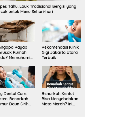
angan Tambang Tanah
Mangkrak, Transparansi
L
pes Tahu, Lauk Tradisional Bergizi yang
a_
Dipertanyakan, LSM PAKAR
T
cok untuk Menu Sehari-hari
Siapkan Laporan ke KPK
engapa Rayap
Rekomendasi Klinik
erusak Rumah
Gigi Jakarta Utara
nda? Memahami
Terbaik
ologi Sang “Silent
ller”
y Dental Care
Benarkah Kentut
aten: Benarkah
Bisa Menyebabkan
mur Daun Sirih
Mata Merah? Ini
kup untuk Jaga
Penjelasan
sehatan Gigi?
Medisnya
k Kata Klinik Gigi
aten