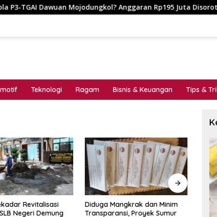
awuan Mojodungkol? Anggaran Rp195 Juta Disorot, Dugaan Konfl
motif
Teknologi
Ragam
Bisnis & Keuangan
Tips & Tr
K
kadar Revitalisasi
Diduga Mangkrak dan Minim
MENG
 SLB Negeri Demung
Transparansi, Proyek Sumur
_Cat