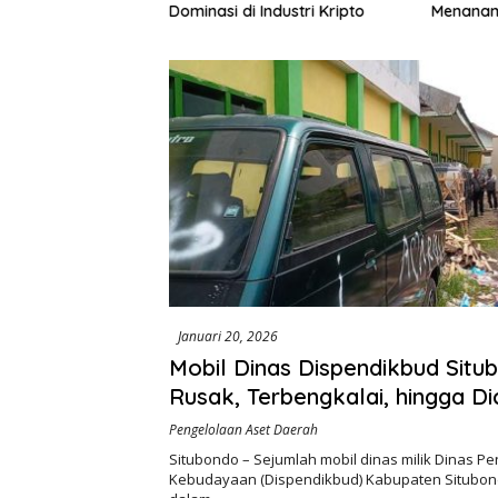
195 Juta Disorot,
Dominasi di Industri Kripto
Menanam
lik Kepentingan
Rp972 J
ri Swakelola Petani
Harapan
Khusus M
Januari 20, 2026
Mobil Dinas Dispendikbud Situ
Rusak, Terbengkalai, hingga Di
coret Cat
Pengelolaan Aset Daerah
Situbondo – Sejumlah mobil dinas milik Dinas P
Kebudayaan (Dispendikbud) Kabupaten Situbo