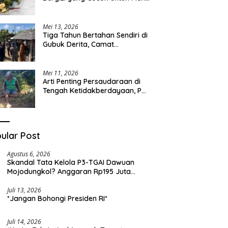
Sehari-hari
Mei 13, 2026
Tiga Tahun Bertahan Sendiri di
Gubuk Derita, Camat
Kapongan Datangi Langsung
Pak Surais di Desa Peleyan
Mei 11, 2026
Arti Penting Persaudaraan di
Tengah Ketidakberdayaan, Pak
Surais Bertahan Hidup Seorang
Diri di Pegunungan Peleyan,
Kapongan
ular Post
Agustus 6, 2026
Skandal Tata Kelola P3-TGAI Dawuan
Mojodungkol? Anggaran Rp195 Juta
Disorot, Dugaan Konflik Kepentingan
hingga Misteri Swakelola Petani
Juli 13, 2026
*Jangan Bohongi Presiden RI*
Juli 14, 2026