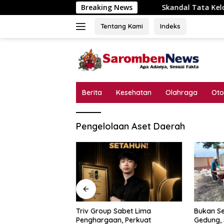
Langsung
Breaking News
Skandal Tata Kelola P3-TGAI D
ke
konten
Tentang Kami
Indeks
Berita
Kesehatan
Olahraga
Oto
Pengelolaan Aset Daerah
a Kelola P3-TGAI
Triv Group Sabet Lima
Bukan Se
odungkol?
Penghargaan, Perkuat
Gedung,