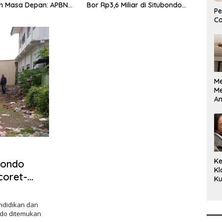
 Masa Depan: APBN
Bor Rp3,6 Miliar di Situbondo
Bent
Pe
uta Mengubah
Dilaporkan LSM PAKAR ke KPK
Jaw
Co
 Anak Berkebutuhan
RI
enjadi Kemandirian
M
M
A
Bi
Ki
Ke
bondo
Kl
coret-
Ku
Cu
Ke
endidikan dan
Ce
ndo ditemukan
Kl