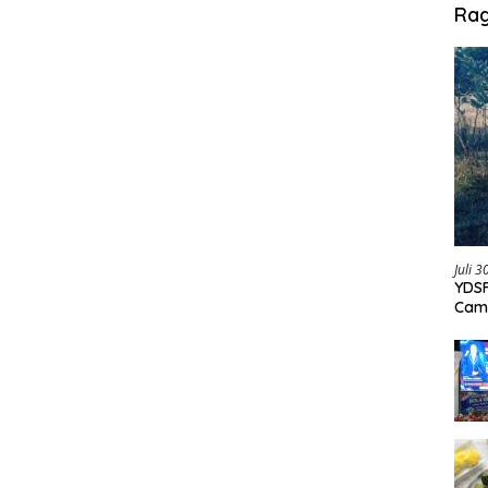
Ra
Juli 
YDSF
Cam
Per