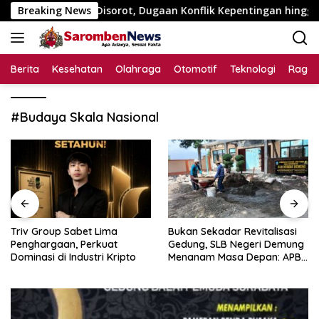
Langsung
Rp195 Juta Disorot, Dugaan Konflik Kepentingan hingga Mister
Breaking News
ke
konten
Berita
Kesehatan
Olahraga
Otomotif
Teknologi
Raga
#Budaya Skala Nasional
Triv Group Sabet Lima
Bukan Sekadar Revitalisasi
Penghargaan, Perkuat
Gedung, SLB Negeri Demung
Dominasi di Industri Kripto
Menanam Masa Depan: APBN
Rp972 Juta Mengubah
Harapan Anak Berkebutuhan
Khusus Menjadi Kemandirian