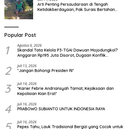
Arti Penting Persaudaraan di Tengah
Ketidakberdayaan, Pak Surais Bertahan
Hidup Seorang Diri di Pegunungan Peleyan,
Kapongan
Popular Post
1
Agustus 6, 2026
Skandal Tata Kelola P3-TGAI Dawuan Mojodungkol?
Anggaran Rp195 Juta Disorot, Dugaan Konflik
Kepentingan hingga Misteri Swakelola Petani
2
Juli 13, 2026
*Jangan Bohongi Presiden RI*
3
Juli 14, 2026
*Karier Febrie Andriansyah Tamat, Kejaksaan dan
Kepolisian Kian Erat*
4
Juli 16, 2026
PRABOWO SUBIANTO UNTUK INDONESIA RAYA
5
Juli 16, 2026
Pepes Tahu, Lauk Tradisional Bergizi yang Cocok untuk