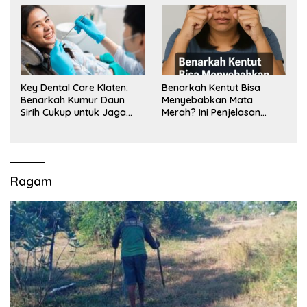
Key Dental Care Klaten:
Benarkah Kentut Bisa
Benarkah Kumur Daun
Menyebabkan Mata
Sirih Cukup untuk Jaga
Merah? Ini Penjelasan
Kesehatan Gigi? Cek Kata
Medisnya
Klinik Gigi Klaten
Ragam