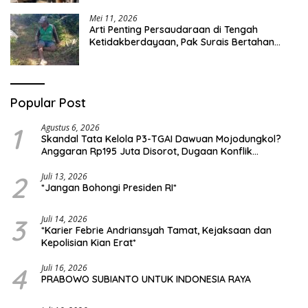
Mei 11, 2026
Arti Penting Persaudaraan di Tengah
Ketidakberdayaan, Pak Surais Bertahan
Hidup Seorang Diri di Pegunungan Peleyan,
Kapongan
Popular Post
1
Agustus 6, 2026
Skandal Tata Kelola P3-TGAI Dawuan Mojodungkol?
Anggaran Rp195 Juta Disorot, Dugaan Konflik
Kepentingan hingga Misteri Swakelola Petani
2
Juli 13, 2026
*Jangan Bohongi Presiden RI*
3
Juli 14, 2026
*Karier Febrie Andriansyah Tamat, Kejaksaan dan
Kepolisian Kian Erat*
4
Juli 16, 2026
PRABOWO SUBIANTO UNTUK INDONESIA RAYA