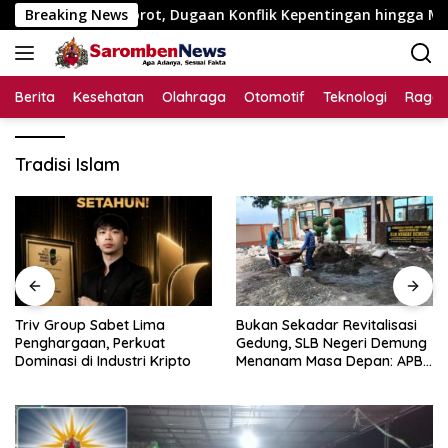
Langsung
Juta Disorot, Dugaan Konflik Kepentingan hingga Misteri Swa
Breaking News
ke
konten
Berita
Kesehatan
Olahraga
Otomotif
Teknologi
Raga
Tradisi Islam
Triv Group Sabet Lima
Bukan Sekadar Revitalisasi
Penghargaan, Perkuat
Gedung, SLB Negeri Demung
Dominasi di Industri Kripto
Menanam Masa Depan: APBN
Rp972 Juta Mengubah
Harapan Anak Berkebutuhan
Khusus Menjadi Kemandirian