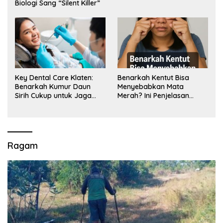
Biologi Sang “Silent Killer”
Key Dental Care Klaten:
Benarkah Kentut Bisa
Benarkah Kumur Daun
Menyebabkan Mata
Sirih Cukup untuk Jaga
Merah? Ini Penjelasan
Kesehatan Gigi? Cek Kata
Medisnya
Klinik Gigi Klaten
Ragam