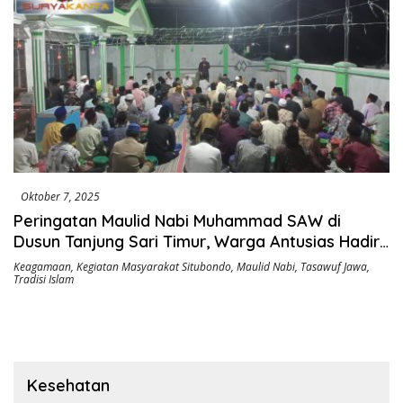
Oktober 7, 2025
Peringatan Maulid Nabi Muhammad SAW di
Dusun Tanjung Sari Timur, Warga Antusias Hadiri
Ceramah Ki Ramuk Segoro
Keagamaan
,
Kegiatan Masyarakat Situbondo
,
Maulid Nabi
,
Tasawuf Jawa
,
Tradisi Islam
Kesehatan