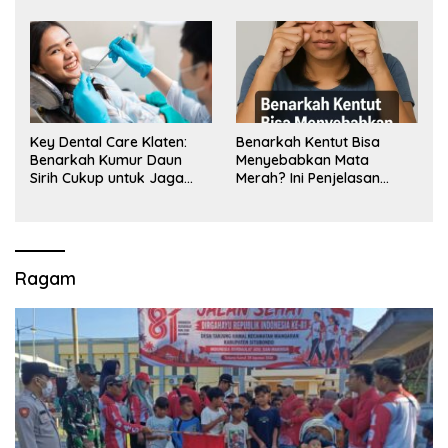
Key Dental Care Klaten:
Benarkah Kentut Bisa
Benarkah Kumur Daun
Menyebabkan Mata
Sirih Cukup untuk Jaga
Merah? Ini Penjelasan
Kesehatan Gigi? Cek Kata
Medisnya
Klinik Gigi Klaten
Ragam