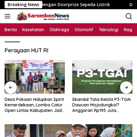
Langsung
iga Dusun dengan Doorprize Sepeda Listrik
Breaking News
Desa Pokaan
ke
konten
Berita
Kesehatan
Olahraga
Otomotif
Teknologi
Raga
Perayaan HUT RI
Desa Pokaan Hidupkan Spirit
Skandal Tata Kelola P3-TGAI
Kemerdekaan, Lomba Catur
Dawuan Mojodungkol?
Open Lintas Kabupaten Jadi
Anggaran Rp195 Juta
Simbol Persatuan di HUT RI
Disorot, Dugaan Konflik
ke-81
Kepentingan hingga Misteri
Swakelola Petani