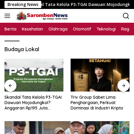
Langsung
Breaking News
Skandal Tata Kelola P3-TGAI Dawuan Mojodungkol? Anggaran
ke
konten
Berita
Kesehatan
Olahraga
Otomotif
Teknologi
Raga
Budaya Lokal
Skandal Tata Kelola P3-TGAI
Triv Group Sabet Lima
Dawuan Mojodungkol?
Penghargaan, Perkuat
Anggaran Rp195 Juta
Dominasi di Industri Kripto
Disorot, Dugaan Konflik
Kepentingan hingga Misteri
Swakelola Petani