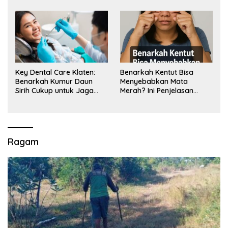
Key Dental Care Klaten:
Benarkah Kentut Bisa
Benarkah Kumur Daun
Menyebabkan Mata
Sirih Cukup untuk Jaga
Merah? Ini Penjelasan
Kesehatan Gigi? Cek Kata
Medisnya
Klinik Gigi Klaten
Ragam