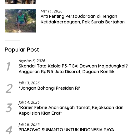
Mei 11, 2026
Arti Penting Persaudaraan di Tengah
Ketidakberdayaan, Pak Surais Bertahan
Hidup Seorang Diri di Pegunungan Peleyan,
Kapongan
Popular Post
1
Agustus 6, 2026
Skandal Tata Kelola P3-TGAI Dawuan Mojodungkol?
Anggaran Rp195 Juta Disorot, Dugaan Konflik
Kepentingan hingga Misteri Swakelola Petani
2
Juli 13, 2026
*Jangan Bohongi Presiden RI*
3
Juli 14, 2026
*Karier Febrie Andriansyah Tamat, Kejaksaan dan
Kepolisian Kian Erat*
4
Juli 16, 2026
PRABOWO SUBIANTO UNTUK INDONESIA RAYA