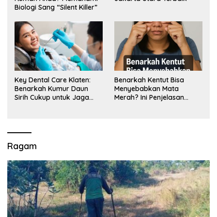
Biologi Sang “Silent Killer”
Key Dental Care Klaten:
Benarkah Kentut Bisa
Benarkah Kumur Daun
Menyebabkan Mata
Sirih Cukup untuk Jaga
Merah? Ini Penjelasan
Kesehatan Gigi? Cek Kata
Medisnya
Klinik Gigi Klaten
Ragam