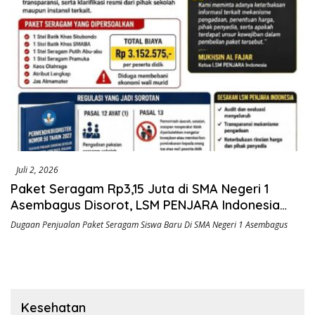
Juli 2, 2026
Paket Seragam Rp3,15 Juta di SMA Negeri 1
Asembagus Disorot, LSM PENJARA Indonesia
Desak Audit dan Transparansi Publik
Dugaan Penjualan Paket Seragam Siswa Baru Di SMA Negeri 1 Asembagus
Kesehatan