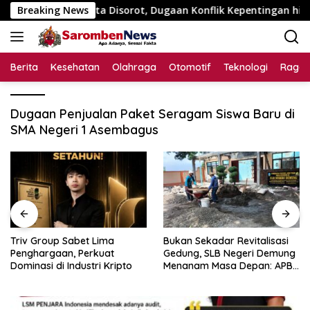
Langsung
 Rp195 Juta Disorot, Dugaan Konflik Kepentingan hingga Mist
Breaking News
ke
konten
Berita
Kesehatan
Olahraga
Otomotif
Teknologi
Raga
Dugaan Penjualan Paket Seragam Siswa Baru di
SMA Negeri 1 Asembagus
Triv Group Sabet Lima
Bukan Sekadar Revitalisasi
Penghargaan, Perkuat
Gedung, SLB Negeri Demung
Dominasi di Industri Kripto
Menanam Masa Depan: APBN
Rp972 Juta Mengubah
Harapan Anak Berkebutuhan
Khusus Menjadi Kemandirian