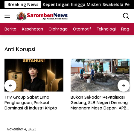
Langsung
aan Konflik Kepentingan hingga Misteri Swakelola Petani
Breaking News
ke
konten
Berita
Kesehatan
Olahraga
Otomotif
Teknologi
Raga
Anti Korupsi
Triv Group Sabet Lima
Bukan Sekadar Revitalisasi
Penghargaan, Perkuat
Gedung, SLB Negeri Demung
Dominasi di Industri Kripto
Menanam Masa Depan: APBN
Rp972 Juta Mengubah
Harapan Anak Berkebutuhan
Khusus Menjadi Kemandirian
November 4, 2025