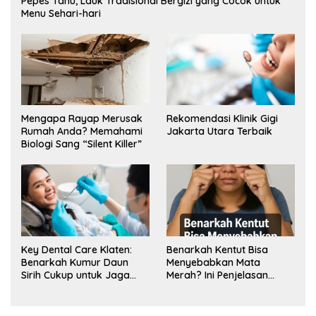
Pepes Tahu, Lauk Tradisional Bergizi yang Cocok untuk
Menu Sehari-hari
Mengapa Rayap Merusak
Rekomendasi Klinik Gigi
Rumah Anda? Memahami
Jakarta Utara Terbaik
Biologi Sang “Silent Killer”
Key Dental Care Klaten:
Benarkah Kentut Bisa
Benarkah Kumur Daun
Menyebabkan Mata
Sirih Cukup untuk Jaga
Merah? Ini Penjelasan
Kesehatan Gigi? Cek Kata
Medisnya
Klinik Gigi Klaten