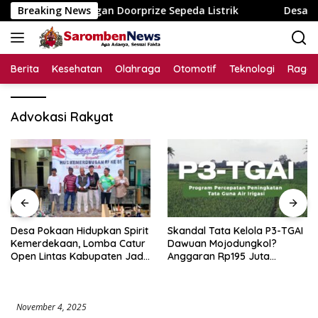
Langsung
a Dusun dengan Doorprize Sepeda Listrik
Breaking News
Desa Pokaan H
ke
konten
Berita
Kesehatan
Olahraga
Otomotif
Teknologi
Raga
Advokasi Rakyat
Desa Pokaan Hidupkan Spirit
Skandal Tata Kelola P3-TGAI
Kemerdekaan, Lomba Catur
Dawuan Mojodungkol?
Open Lintas Kabupaten Jadi
Anggaran Rp195 Juta
Simbol Persatuan di HUT RI
Disorot, Dugaan Konflik
ke-81
Kepentingan hingga Misteri
Swakelola Petani
November 4, 2025