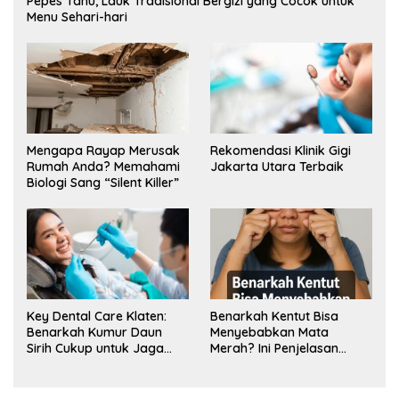
Pepes Tahu, Lauk Tradisional Bergizi yang Cocok untuk
Menu Sehari-hari
Mengapa Rayap Merusak
Rekomendasi Klinik Gigi
Rumah Anda? Memahami
Jakarta Utara Terbaik
Biologi Sang “Silent Killer”
Key Dental Care Klaten:
Benarkah Kentut Bisa
Benarkah Kumur Daun
Menyebabkan Mata
Sirih Cukup untuk Jaga
Merah? Ini Penjelasan
Kesehatan Gigi? Cek Kata
Medisnya
Klinik Gigi Klaten