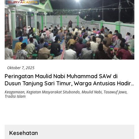
Oktober 7, 2025
Peringatan Maulid Nabi Muhammad SAW di
Dusun Tanjung Sari Timur, Warga Antusias Hadiri
Ceramah Ki Ramuk Segoro
Keagamaan
,
Kegiatan Masyarakat Situbondo
,
Maulid Nabi
,
Tasawuf Jawa
,
Tradisi Islam
Kesehatan