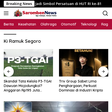
Langsung
abupaten Jadi Simbol Persatuan di HUT RI ke-81
Breaking News
Skand
ke
konten
Berita
Kesehatan
Olahraga
Otomotif
Teknologi
Raga
Ki Ramuk Segoro
Skandal Tata Kelola P3-TGAI
Triv Group Sabet Lima
Dawuan Mojodungkol?
Penghargaan, Perkuat
Anggaran Rp195 Juta
Dominasi di Industri Kripto
Disorot, Dugaan Konflik
Kepentingan hingga Misteri
Swakelola Petani