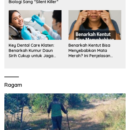
Biologi Sang “Silent Killer”
Key Dental Care Klaten:
Benarkah Kentut Bisa
Benarkah Kumur Daun
Menyebabkan Mata
Sirih Cukup untuk Jaga
Merah? Ini Penjelasan
Kesehatan Gigi? Cek Kata
Medisnya
Klinik Gigi Klaten
Ragam