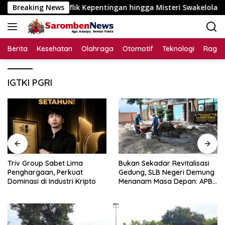
Langsung
gaan Konflik Kepentingan hingga Misteri Swakelola Petani
Breaking News
ke
konten
Berita
Kesehatan
Olahraga
Otomotif
Teknologi
Raga
IGTKI PGRI
Triv Group Sabet Lima
Bukan Sekadar Revitalisasi
Penghargaan, Perkuat
Gedung, SLB Negeri Demung
Dominasi di Industri Kripto
Menanam Masa Depan: APBN
Rp972 Juta Mengubah
Harapan Anak Berkebutuhan
Khusus Menjadi Kemandirian