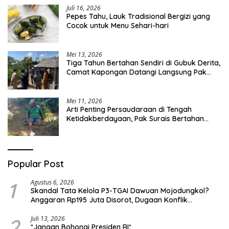
Juli 16, 2026
Pepes Tahu, Lauk Tradisional Bergizi yang
Cocok untuk Menu Sehari-hari
Mei 13, 2026
Tiga Tahun Bertahan Sendiri di Gubuk Derita,
Camat Kapongan Datangi Langsung Pak
Surais di Desa Peleyan
Mei 11, 2026
Arti Penting Persaudaraan di Tengah
Ketidakberdayaan, Pak Surais Bertahan
Hidup Seorang Diri di Pegunungan Peleyan,
Kapongan
Popular Post
1
Agustus 6, 2026
Skandal Tata Kelola P3-TGAI Dawuan Mojodungkol?
Anggaran Rp195 Juta Disorot, Dugaan Konflik
Kepentingan hingga Misteri Swakelola Petani
2
Juli 13, 2026
*Jangan Bohongi Presiden RI*