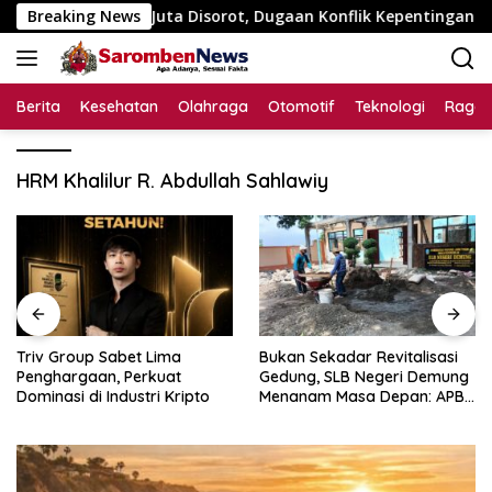
Langsung
n Rp195 Juta Disorot, Dugaan Konflik Kepentingan hingga Mist
Breaking News
ke
konten
Berita
Kesehatan
Olahraga
Otomotif
Teknologi
Raga
HRM Khalilur R. Abdullah Sahlawiy
Triv Group Sabet Lima
Bukan Sekadar Revitalisasi
Penghargaan, Perkuat
Gedung, SLB Negeri Demung
Dominasi di Industri Kripto
Menanam Masa Depan: APBN
Rp972 Juta Mengubah
Harapan Anak Berkebutuhan
Khusus Menjadi Kemandirian