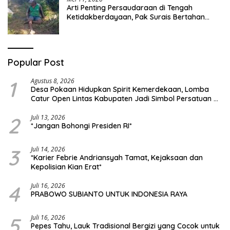
Arti Penting Persaudaraan di Tengah
Ketidakberdayaan, Pak Surais Bertahan
Hidup Seorang Diri di Pegunungan Peleyan,
Kapongan
Popular Post
1
Agustus 8, 2026
Desa Pokaan Hidupkan Spirit Kemerdekaan, Lomba
Catur Open Lintas Kabupaten Jadi Simbol Persatuan di
HUT RI ke-81
2
Juli 13, 2026
*Jangan Bohongi Presiden RI*
3
Juli 14, 2026
*Karier Febrie Andriansyah Tamat, Kejaksaan dan
Kepolisian Kian Erat*
4
Juli 16, 2026
PRABOWO SUBIANTO UNTUK INDONESIA RAYA
5
Juli 16, 2026
Pepes Tahu, Lauk Tradisional Bergizi yang Cocok untuk