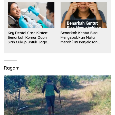
Key Dental Care Klaten:
Benarkah Kentut Bisa
Benarkah Kumur Daun
Menyebabkan Mata
Sirih Cukup untuk Jaga
Merah? Ini Penjelasan
Kesehatan Gigi? Cek Kata
Medisnya
Klinik Gigi Klaten
Ragam