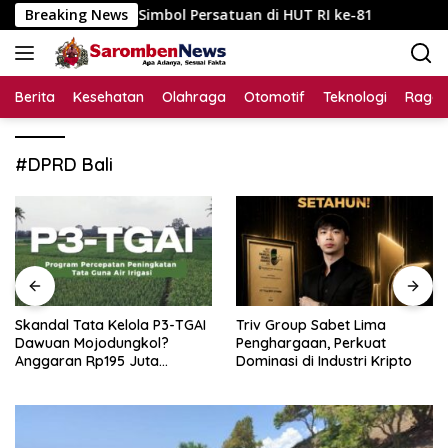
Langsung
aten Jadi Simbol Persatuan di HUT RI ke-81
Breaking News
Skandal T
ke
konten
Berita
Kesehatan
Olahraga
Otomotif
Teknologi
Raga
#DPRD Bali
Skandal Tata Kelola P3-TGAI
Triv Group Sabet Lima
Dawuan Mojodungkol?
Penghargaan, Perkuat
Anggaran Rp195 Juta
Dominasi di Industri Kripto
Disorot, Dugaan Konflik
Kepentingan hingga Misteri
Swakelola Petani