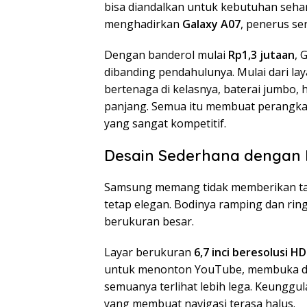
bisa diandalkan untuk kebutuhan seha
menghadirkan
Galaxy A07
, penerus se
Dengan banderol mulai
Rp1,3 jutaan
, 
dibanding pendahulunya. Mulai dari la
bertenaga di kelasnya, baterai jumbo
panjang. Semua itu membuat perangkat
yang sangat kompetitif.
Desain Sederhana dengan 
Samsung memang tidak memberikan ta
tetap elegan. Bodinya ramping dan ri
berukuran besar.
Layar berukuran
6,7 inci beresolusi H
untuk menonton YouTube, membuka dok
semuanya terlihat lebih lega. Keunggu
yang membuat navigasi terasa halus.