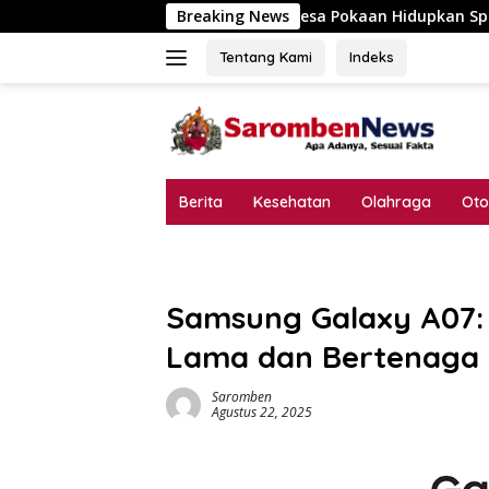
Langsung
Desa Pokaan Hidupkan Spirit Kemerdekaan,
Breaking News
ke
konten
Tentang Kami
Indeks
Berita
Kesehatan
Olahraga
Oto
Samsung Galaxy A07:
Lama dan Bertenaga
Saromben
Agustus 22, 2025