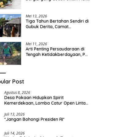
Sehari-hari
Mei 13, 2026
Tiga Tahun Bertahan Sendiri di
Gubuk Derita, Camat
Kapongan Datangi Langsung
Pak Surais di Desa Peleyan
Mei 11, 2026
Arti Penting Persaudaraan di
Tengah Ketidakberdayaan, Pak
Surais Bertahan Hidup Seorang
Diri di Pegunungan Peleyan,
Kapongan
ular Post
Agustus 8, 2026
Desa Pokaan Hidupkan Spirit
Kemerdekaan, Lomba Catur Open Lintas
Kabupaten Jadi Simbol Persatuan di HUT
RI ke-81
Juli 13, 2026
*Jangan Bohongi Presiden RI*
Juli 14, 2026