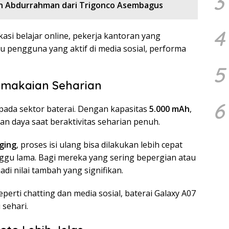
3
 Abdurrahman dari Trigonco Asembagus
4
asi belajar online, pekerja kantoran yang
u pengguna yang aktif di media sosial, performa
5
emakaian Seharian
6
pada sektor baterai. Dengan kapasitas
5.000 mAh
,
an daya saat beraktivitas seharian penuh.
ging
, proses isi ulang bisa dilakukan lebih cepat
gu lama. Bagi mereka yang sering bepergian atau
jadi nilai tambah yang signifikan.
eperti chatting dan media sosial, baterai Galaxy A07
 sehari.