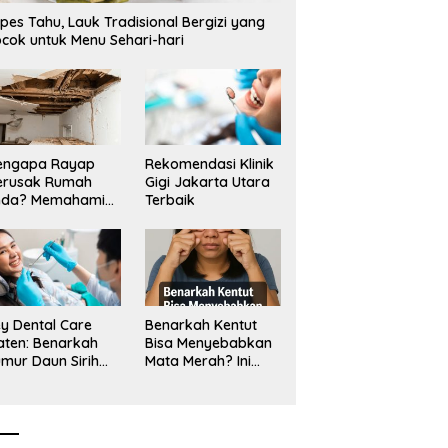
pes Tahu, Lauk Tradisional Bergizi yang
cok untuk Menu Sehari-hari
engapa Rayap
Rekomendasi Klinik
erusak Rumah
Gigi Jakarta Utara
nda? Memahami
Terbaik
ologi Sang “Silent
ller”
y Dental Care
Benarkah Kentut
aten: Benarkah
Bisa Menyebabkan
mur Daun Sirih
Mata Merah? Ini
kup untuk Jaga
Penjelasan
sehatan Gigi?
Medisnya
k Kata Klinik Gigi
aten