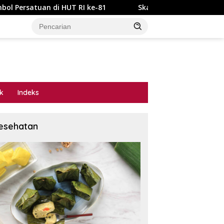
 HUT RI ke-81
Skandal Tata Kelola P3-TGAI Dawuan Mojo
ik
Indeks
esehatan