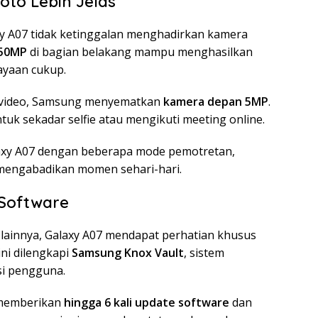
oto Lebih Jelas
axy A07 tidak ketinggalan menghadirkan kamera
 50MP
di bagian belakang mampu menghasilkan
ayaan cukup.
n video, Samsung menyematkan
kamera depan 5MP
.
uk sekadar selfie atau mengikuti meeting online.
axy A07 dengan beberapa mode pemotretan,
 mengabadikan momen sehari-hari.
Software
ainnya, Galaxy A07 mendapat perhatian khusus
ini dilengkapi
Samsung Knox Vault
, sistem
si pengguna.
 memberikan
hingga 6 kali update software
dan