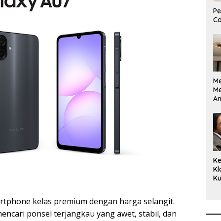
Pe
Co
M
M
A
Bi
Ki
Ke
Kl
Ku
Cu
Ke
phone kelas premium dengan harga selangit.
Ce
ncari ponsel terjangkau yang awet, stabil, dan
Kl