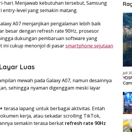
ri-hari. Menjawab kebutuhan tersebut, Samsung
Ra
ri entry-level yang semakin matang.
Galaxy A07 menjanjikan pengalaman lebih baik
yar besar dengan refresh rate 90Hz, prosesor
, hingga dukungan pembaruan software yang
 ini cukup menonjol di pasar
smartphone sejutaan
Layar Luas
Juli 
YDSF
mpilan mewah pada Galaxy A07, namun desainnya
Cam
ngan, sehingga nyaman digenggam meski layar
Per
D+
terasa lapang untuk berbagai aktivitas. Entah
umen kerja, atau sekadar scrolling TikTok,
lannya semakin terasa berkat
refresh rate 90Hz