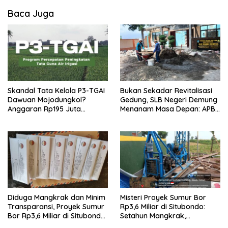
Baca Juga
Skandal Tata Kelola P3-TGAI
Bukan Sekadar Revitalisasi
Dawuan Mojodungkol?
Gedung, SLB Negeri Demung
Anggaran Rp195 Juta
Menanam Masa Depan: APBN
Disorot, Dugaan Konflik
Rp972 Juta Mengubah
Kepentingan hingga Misteri
Harapan Anak Berkebutuhan
Swakelola Petani
Khusus Menjadi Kemandirian
Diduga Mangkrak dan Minim
Misteri Proyek Sumur Bor
Transparansi, Proyek Sumur
Rp3,6 Miliar di Situbondo:
Bor Rp3,6 Miliar di Situbondo
Setahun Mangkrak,
Dilaporkan LSM PAKAR ke
Transparansi Dipertanyakan,