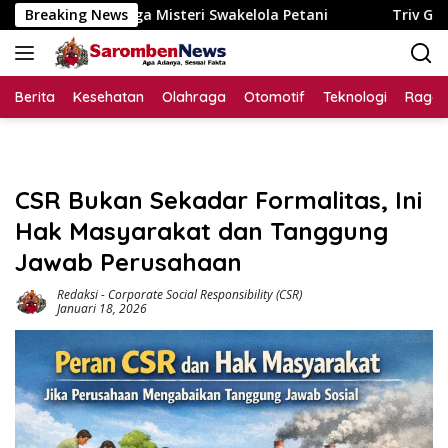
Langsung
kelola Petani
Breaking News
Triv Group Sabet Lima Penghargaan, Perk
ke
konten
Berita
Kesehatan
Olahraga
Otomotif
Teknologi
Raga
CSR Bukan Sekadar Formalitas, Ini
Hak Masyarakat dan Tanggung
Jawab Perusahaan
Redaksi
-
Corporate Social Responsibility (CSR)
Januari 18, 2026