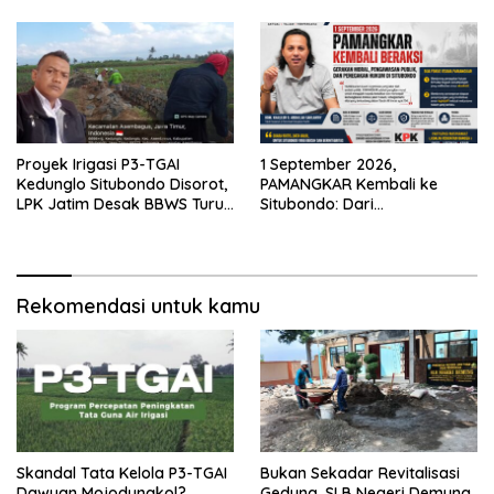
KPK RI
LSM PAKAR Siapkan Laporan
ke KPK
Proyek Irigasi P3-TGAI
1 September 2026,
Kedunglo Situbondo Disorot,
PAMANGKAR Kembali ke
LPK Jatim Desak BBWS Turun
Situbondo: Dari
Tangan Audit Pekerjaan
Pengembangan Sektor
Strategis Menuju Gerakan
Pengawasan Berbasis
Hukum
Rekomendasi untuk kamu
Skandal Tata Kelola P3-TGAI
Bukan Sekadar Revitalisasi
Dawuan Mojodungkol?
Gedung, SLB Negeri Demung