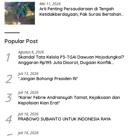
Mei 11, 2026
Arti Penting Persaudaraan di Tengah
Ketidakberdayaan, Pak Surais Bertahan
Hidup Seorang Diri di Pegunungan Peleyan,
Kapongan
Popular Post
1
Agustus 6, 2026
Skandal Tata Kelola P3-TGAI Dawuan Mojodungkol?
Anggaran Rp195 Juta Disorot, Dugaan Konflik
Kepentingan hingga Misteri Swakelola Petani
2
Juli 13, 2026
*Jangan Bohongi Presiden RI*
3
Juli 14, 2026
*Karier Febrie Andriansyah Tamat, Kejaksaan dan
Kepolisian Kian Erat*
4
Juli 16, 2026
PRABOWO SUBIANTO UNTUK INDONESIA RAYA
Juli 16, 2026