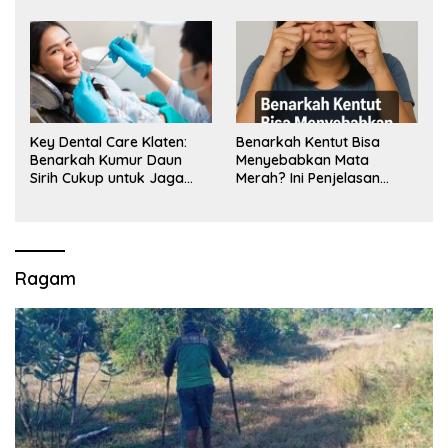
Key Dental Care Klaten:
Benarkah Kentut Bisa
Benarkah Kumur Daun
Menyebabkan Mata
Sirih Cukup untuk Jaga
Merah? Ini Penjelasan
Kesehatan Gigi? Cek Kata
Medisnya
Klinik Gigi Klaten
Ragam