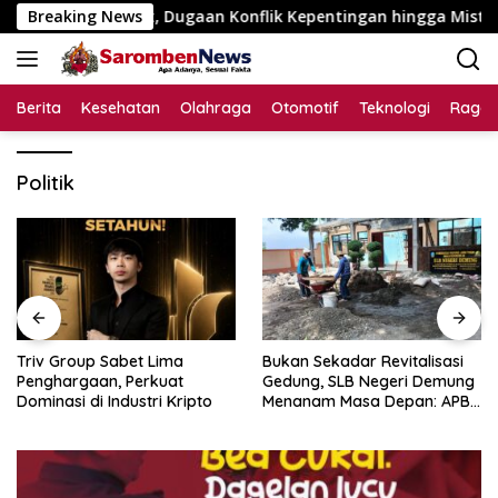
Langsung
a Disorot, Dugaan Konflik Kepentingan hingga Misteri Swakel
Breaking News
ke
konten
Berita
Kesehatan
Olahraga
Otomotif
Teknologi
Raga
Politik
Triv Group Sabet Lima
Bukan Sekadar Revitalisasi
Penghargaan, Perkuat
Gedung, SLB Negeri Demung
Dominasi di Industri Kripto
Menanam Masa Depan: APBN
Rp972 Juta Mengubah
Harapan Anak Berkebutuhan
Khusus Menjadi Kemandirian