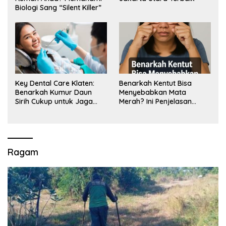
Biologi Sang “Silent Killer”
Key Dental Care Klaten:
Benarkah Kentut Bisa
Benarkah Kumur Daun
Menyebabkan Mata
Sirih Cukup untuk Jaga
Merah? Ini Penjelasan
Kesehatan Gigi? Cek Kata
Medisnya
Klinik Gigi Klaten
Ragam