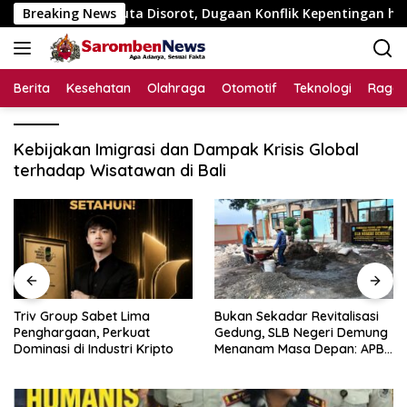
Langsung
 Rp195 Juta Disorot, Dugaan Konflik Kepentingan hingga Mist
Breaking News
ke
konten
Berita
Kesehatan
Olahraga
Otomotif
Teknologi
Raga
Kebijakan Imigrasi dan Dampak Krisis Global
terhadap Wisatawan di Bali
Triv Group Sabet Lima
Bukan Sekadar Revitalisasi
Penghargaan, Perkuat
Gedung, SLB Negeri Demung
Dominasi di Industri Kripto
Menanam Masa Depan: APBN
Rp972 Juta Mengubah
Harapan Anak Berkebutuhan
Khusus Menjadi Kemandirian