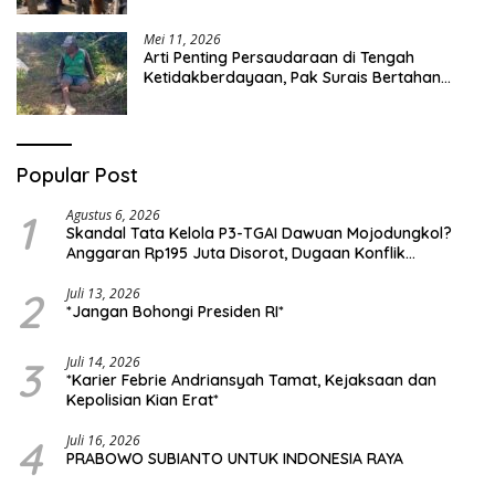
Mei 11, 2026
Arti Penting Persaudaraan di Tengah
Ketidakberdayaan, Pak Surais Bertahan
Hidup Seorang Diri di Pegunungan Peleyan,
Kapongan
Popular Post
1
Agustus 6, 2026
Skandal Tata Kelola P3-TGAI Dawuan Mojodungkol?
Anggaran Rp195 Juta Disorot, Dugaan Konflik
Kepentingan hingga Misteri Swakelola Petani
2
Juli 13, 2026
*Jangan Bohongi Presiden RI*
3
Juli 14, 2026
*Karier Febrie Andriansyah Tamat, Kejaksaan dan
Kepolisian Kian Erat*
4
Juli 16, 2026
PRABOWO SUBIANTO UNTUK INDONESIA RAYA