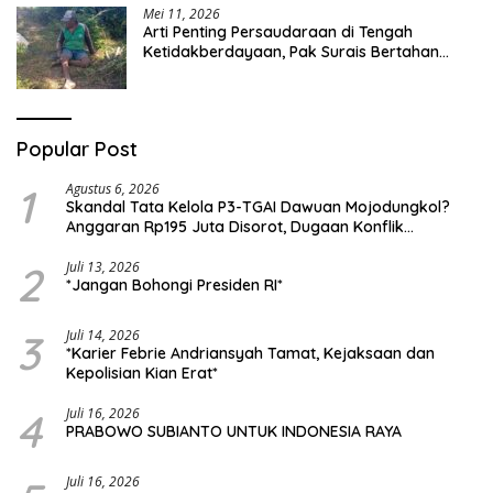
Mei 11, 2026
Arti Penting Persaudaraan di Tengah
Ketidakberdayaan, Pak Surais Bertahan
Hidup Seorang Diri di Pegunungan Peleyan,
Kapongan
Popular Post
1
Agustus 6, 2026
Skandal Tata Kelola P3-TGAI Dawuan Mojodungkol?
Anggaran Rp195 Juta Disorot, Dugaan Konflik
Kepentingan hingga Misteri Swakelola Petani
2
Juli 13, 2026
*Jangan Bohongi Presiden RI*
3
Juli 14, 2026
*Karier Febrie Andriansyah Tamat, Kejaksaan dan
Kepolisian Kian Erat*
4
Juli 16, 2026
PRABOWO SUBIANTO UNTUK INDONESIA RAYA
Juli 16, 2026