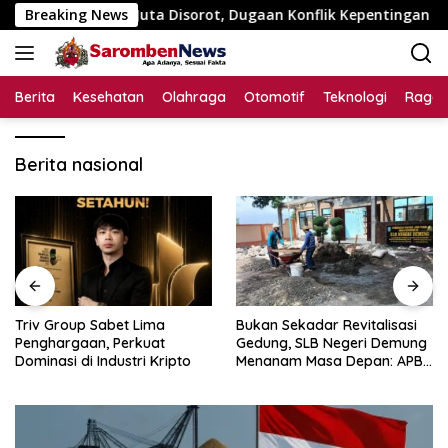
Langsung
n Rp195 Juta Disorot, Dugaan Konflik Kepentingan hingga Mist
Breaking News
ke
konten
Berita
Kesehatan
Olahraga
Otomotif
Teknologi
Raga
Berita nasional
Triv Group Sabet Lima
Bukan Sekadar Revitalisasi
Penghargaan, Perkuat
Gedung, SLB Negeri Demung
Dominasi di Industri Kripto
Menanam Masa Depan: APBN
Rp972 Juta Mengubah
Harapan Anak Berkebutuhan
Khusus Menjadi Kemandirian