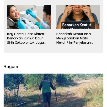
Key Dental Care Klaten:
Benarkah Kentut Bisa
Benarkah Kumur Daun
Menyebabkan Mata
Sirih Cukup untuk Jaga
Merah? Ini Penjelasan
Kesehatan Gigi? Cek Kata
Medisnya
Klinik Gigi Klaten
Ragam