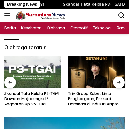
Langsung
 HUT RI ke-81
Breaking News
Skandal Tata Kelola P3-TGAI Dawuan Mojo
ke
konten
Berita
Kesehatan
Olahraga
Otomotif
Teknologi
Raga
Olahraga teratur
Skandal Tata Kelola P3-TGAI
Triv Group Sabet Lima
Dawuan Mojodungkol?
Penghargaan, Perkuat
Anggaran Rp195 Juta
Dominasi di Industri Kripto
Disorot, Dugaan Konflik
Kepentingan hingga Misteri
Swakelola Petani