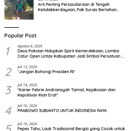
Arti Penting Persaudaraan di Tengah
Ketidakberdayaan, Pak Surais Bertahan
Hidup Seorang Diri di Pegunungan Peleyan,
Kapongan
Popular Post
1
Agustus 8, 2026
Desa Pokaan Hidupkan Spirit Kemerdekaan, Lomba
Catur Open Lintas Kabupaten Jadi Simbol Persatuan di
HUT RI ke-81
2
Juli 13, 2026
*Jangan Bohongi Presiden RI*
3
Juli 14, 2026
*Karier Febrie Andriansyah Tamat, Kejaksaan dan
Kepolisian Kian Erat*
4
Juli 16, 2026
PRABOWO SUBIANTO UNTUK INDONESIA RAYA
5
Juli 16, 2026
Pepes Tahu, Lauk Tradisional Bergizi yang Cocok untuk