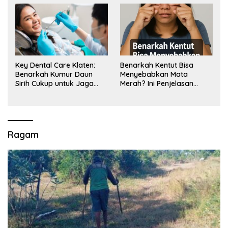
Key Dental Care Klaten:
Benarkah Kentut Bisa
Benarkah Kumur Daun
Menyebabkan Mata
Sirih Cukup untuk Jaga
Merah? Ini Penjelasan
Kesehatan Gigi? Cek Kata
Medisnya
Klinik Gigi Klaten
Ragam