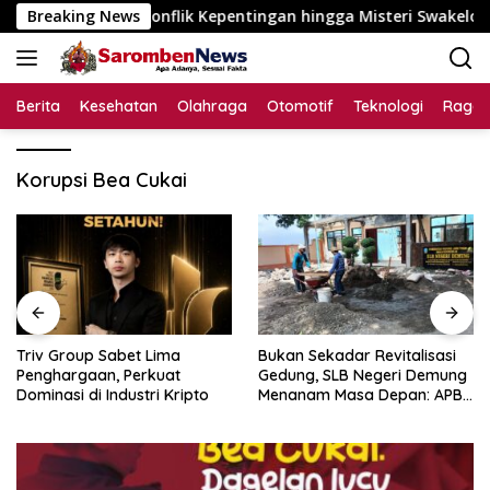
Langsung
Dugaan Konflik Kepentingan hingga Misteri Swakelola Petani
Breaking News
ke
konten
Berita
Kesehatan
Olahraga
Otomotif
Teknologi
Raga
Korupsi Bea Cukai
Triv Group Sabet Lima
Bukan Sekadar Revitalisasi
Penghargaan, Perkuat
Gedung, SLB Negeri Demung
Dominasi di Industri Kripto
Menanam Masa Depan: APBN
Rp972 Juta Mengubah
Harapan Anak Berkebutuhan
Khusus Menjadi Kemandirian