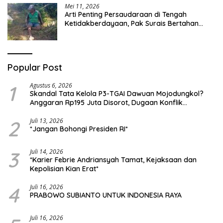
Mei 11, 2026
Arti Penting Persaudaraan di Tengah
Ketidakberdayaan, Pak Surais Bertahan
Hidup Seorang Diri di Pegunungan Peleyan,
Kapongan
Popular Post
1
Agustus 6, 2026
Skandal Tata Kelola P3-TGAI Dawuan Mojodungkol?
Anggaran Rp195 Juta Disorot, Dugaan Konflik
Kepentingan hingga Misteri Swakelola Petani
2
Juli 13, 2026
*Jangan Bohongi Presiden RI*
3
Juli 14, 2026
*Karier Febrie Andriansyah Tamat, Kejaksaan dan
Kepolisian Kian Erat*
4
Juli 16, 2026
PRABOWO SUBIANTO UNTUK INDONESIA RAYA
Juli 16, 2026