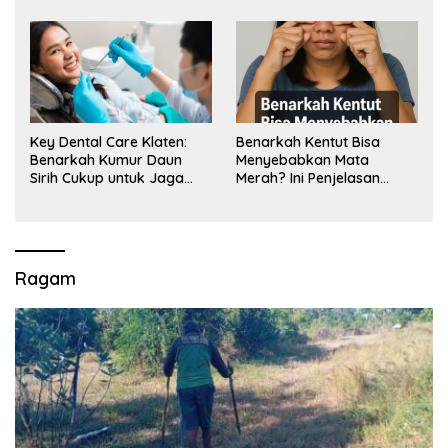
Key Dental Care Klaten:
Benarkah Kentut Bisa
Benarkah Kumur Daun
Menyebabkan Mata
Sirih Cukup untuk Jaga
Merah? Ini Penjelasan
Kesehatan Gigi? Cek Kata
Medisnya
Klinik Gigi Klaten
Ragam