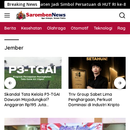
Langsung
ntas Kabupaten Jadi Simbol Persatuan di HUT RI ke-81
Breaking News
ke
konten
Berita
Kesehatan
Olahraga
Otomotif
Teknologi
Raga
Jember
Skandal Tata Kelola P3-TGAI
Triv Group Sabet Lima
Dawuan Mojodungkol?
Penghargaan, Perkuat
Anggaran Rp195 Juta
Dominasi di Industri Kripto
Disorot, Dugaan Konflik
Kepentingan hingga Misteri
Swakelola Petani