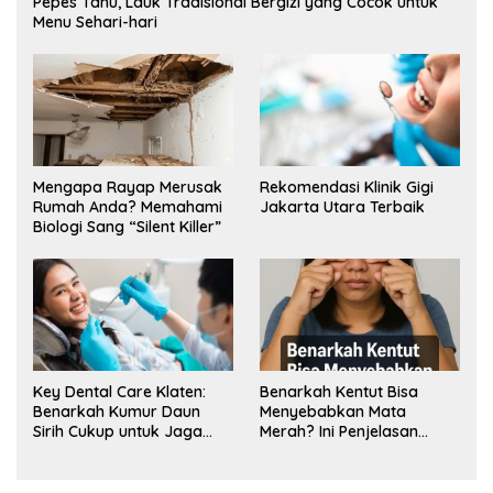
Pepes Tahu, Lauk Tradisional Bergizi yang Cocok untuk
Menu Sehari-hari
Mengapa Rayap Merusak
Rekomendasi Klinik Gigi
Rumah Anda? Memahami
Jakarta Utara Terbaik
Biologi Sang “Silent Killer”
Key Dental Care Klaten:
Benarkah Kentut Bisa
Benarkah Kumur Daun
Menyebabkan Mata
Sirih Cukup untuk Jaga
Merah? Ini Penjelasan
Kesehatan Gigi? Cek Kata
Medisnya
Klinik Gigi Klaten