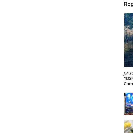
Ra
Juli 
YDSF
Cam
Per