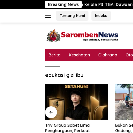
Langsung
Skandal Tata Kelola P3-TGAI Dawuan Mojodungkol? 
Breaking News
ke
konten
Tentang Kami
Indeks
Berita
Kesehatan
Olahraga
Oto
edukasi gizi ibu
a Kelola P3-TGAI
Triv Group Sabet Lima
Bukan Se
odungkol?
Penghargaan, Perkuat
Gedung,