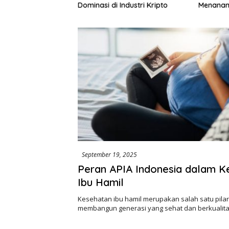
195 Juta Disorot,
Dominasi di Industri Kripto
Menanam
lik Kepentingan
Rp972 J
ri Swakelola Petani
Harapan
Khusus M
September 19, 2025
Peran APIA Indonesia dalam K
Ibu Hamil
Kesehatan ibu hamil merupakan salah satu pila
membangun generasi yang sehat dan berkualit