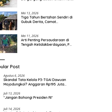
Sehari-hari
Mei 13, 2026
Tiga Tahun Bertahan Sendiri di
Gubuk Derita, Camat
Kapongan Datangi Langsung
Pak Surais di Desa Peleyan
Mei 11, 2026
Arti Penting Persaudaraan di
Tengah Ketidakberdayaan, Pak
Surais Bertahan Hidup Seorang
Diri di Pegunungan Peleyan,
Kapongan
ular Post
Agustus 6, 2026
Skandal Tata Kelola P3-TGAI Dawuan
Mojodungkol? Anggaran Rp195 Juta
Disorot, Dugaan Konflik Kepentingan
hingga Misteri Swakelola Petani
Juli 13, 2026
*Jangan Bohongi Presiden RI*
Juli 14, 2026