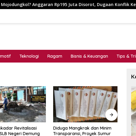
Anggaran Rp195 Juta Disorot, Dugaan Konflik Kepentingan hin
motif
Teknologi
Ragam
Bisnis & Keuangan
Tips & Tr
K
kadar Revitalisasi
Diduga Mangkrak dan Minim
MENG
 SLB Negeri Demung
Transparansi, Proyek Sumur
_Cat