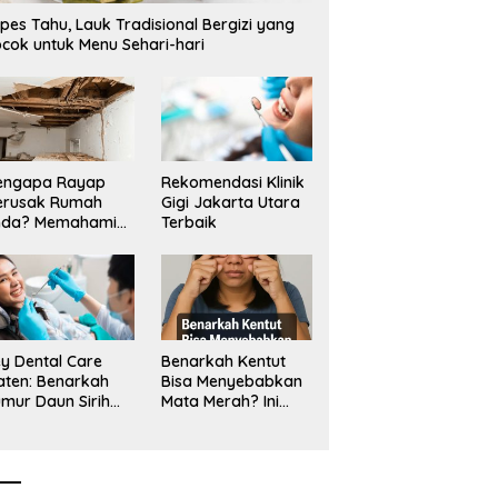
angan Tambang Tanah
Mangkrak, Transparansi
L
pes Tahu, Lauk Tradisional Bergizi yang
a_
Dipertanyakan, LSM PAKAR
T
cok untuk Menu Sehari-hari
Siapkan Laporan ke KPK
engapa Rayap
Rekomendasi Klinik
erusak Rumah
Gigi Jakarta Utara
nda? Memahami
Terbaik
ologi Sang “Silent
ller”
y Dental Care
Benarkah Kentut
aten: Benarkah
Bisa Menyebabkan
mur Daun Sirih
Mata Merah? Ini
kup untuk Jaga
Penjelasan
sehatan Gigi?
Medisnya
k Kata Klinik Gigi
aten