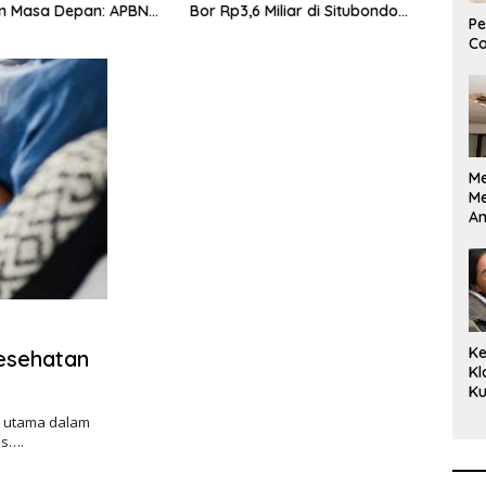
 Masa Depan: APBN
Bor Rp3,6 Miliar di Situbondo
Bent
Pe
uta Mengubah
Dilaporkan LSM PAKAR ke KPK
Jaw
Co
 Anak Berkebutuhan
RI
enjadi Kemandirian
M
M
A
Bi
Ki
Ke
esehatan
Kl
Ku
Cu
r utama dalam
Ke
as….
Ce
Kl