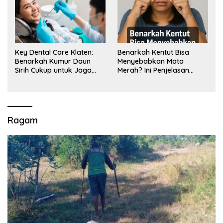
Key Dental Care Klaten:
Benarkah Kentut Bisa
Benarkah Kumur Daun
Menyebabkan Mata
Sirih Cukup untuk Jaga
Merah? Ini Penjelasan
Kesehatan Gigi? Cek Kata
Medisnya
Klinik Gigi Klaten
Ragam