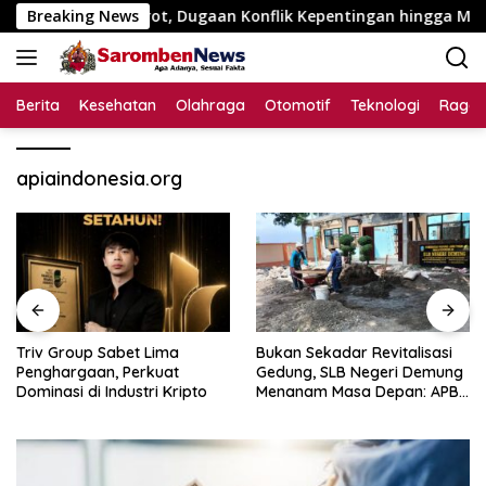
Langsung
Juta Disorot, Dugaan Konflik Kepentingan hingga Misteri Swak
Breaking News
ke
konten
Berita
Kesehatan
Olahraga
Otomotif
Teknologi
Raga
apiaindonesia.org
Triv Group Sabet Lima
Bukan Sekadar Revitalisasi
Penghargaan, Perkuat
Gedung, SLB Negeri Demung
Dominasi di Industri Kripto
Menanam Masa Depan: APBN
Rp972 Juta Mengubah
Harapan Anak Berkebutuhan
Khusus Menjadi Kemandirian