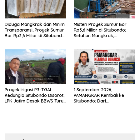
Diduga Mangkrak dan Minim
Misteri Proyek Sumur Bor
Transparansi, Proyek Sumur
Rp3,6 Miliar di Situbondo:
Bor Rp3,6 Miliar di Situbondo
Setahun Mangkrak,
Dilaporkan LSM PAKAR ke
Transparansi Dipertanyakan,
KPK RI
LSM PAKAR Siapkan Laporan
ke KPK
Proyek Irigasi P3-TGAI
1 September 2026,
Kedunglo Situbondo Disorot,
PAMANGKAR Kembali ke
LPK Jatim Desak BBWS Turun
Situbondo: Dari
Tangan Audit Pekerjaan
Pengembangan Sektor
Strategis Menuju Gerakan
Pengawasan Berbasis
Hukum