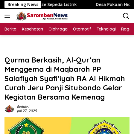
Langsung
 Sepeda Listrik
Breaking News
Desa Pokaan Hidupkan Spirit Kemerdeka
ke
konten
Berita
Kesehatan
Olahraga
Otomotif
Teknologi
Raga
Qurma Berkasih, Al-Qur’an
Menggema di Maqbaroh PP
Salafiyah Syafi’iyah RA Al Hikmah
Curah Jeru Panji Situbondo Gelar
Kegiatan Bersama Kemenag
Redaksi
Juli 27, 2025