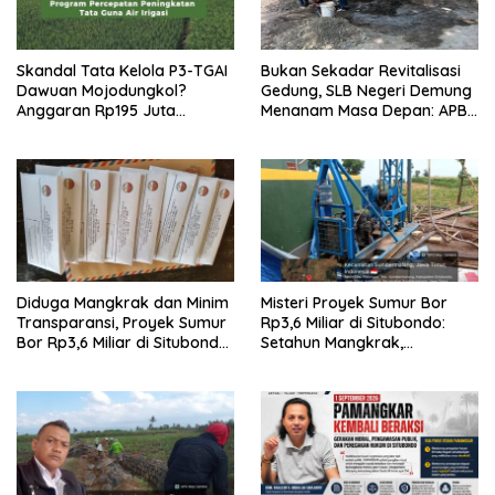
Skandal Tata Kelola P3-TGAI
Bukan Sekadar Revitalisasi
Dawuan Mojodungkol?
Gedung, SLB Negeri Demung
Anggaran Rp195 Juta
Menanam Masa Depan: APBN
Disorot, Dugaan Konflik
Rp972 Juta Mengubah
Kepentingan hingga Misteri
Harapan Anak Berkebutuhan
Swakelola Petani
Khusus Menjadi Kemandirian
Diduga Mangkrak dan Minim
Misteri Proyek Sumur Bor
Transparansi, Proyek Sumur
Rp3,6 Miliar di Situbondo:
Bor Rp3,6 Miliar di Situbondo
Setahun Mangkrak,
Dilaporkan LSM PAKAR ke
Transparansi Dipertanyakan,
KPK RI
LSM PAKAR Siapkan Laporan
ke KPK