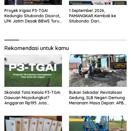
Proyek Irigasi P3-TGAI
1 September 2026,
Kedunglo Situbondo Disorot,
PAMANGKAR Kembali ke
LPK Jatim Desak BBWS Turun
Situbondo: Dari
Tangan Audit Pekerjaan
Pengembangan Sektor
Strategis Menuju Gerakan
Pengawasan Berbasis
Hukum
Rekomendasi untuk kamu
Skandal Tata Kelola P3-TGAI
Bukan Sekadar Revitalisasi
Dawuan Mojodungkol?
Gedung, SLB Negeri Demung
Anggaran Rp195 Juta
Menanam Masa Depan: APBN
Disorot, Dugaan Konflik
Rp972 Juta Mengubah
Kepentingan hingga Misteri
Harapan Anak Berkebutuhan
Swakelola Petani
Khusus Menjadi Kemandirian