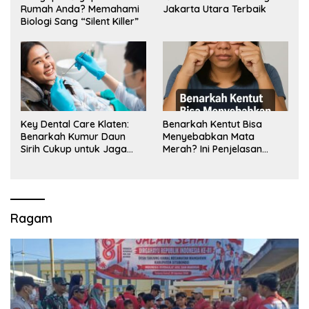
Rumah Anda? Memahami
Jakarta Utara Terbaik
Biologi Sang “Silent Killer”
Key Dental Care Klaten:
Benarkah Kentut Bisa
Benarkah Kumur Daun
Menyebabkan Mata
Sirih Cukup untuk Jaga
Merah? Ini Penjelasan
Kesehatan Gigi? Cek Kata
Medisnya
Klinik Gigi Klaten
Ragam