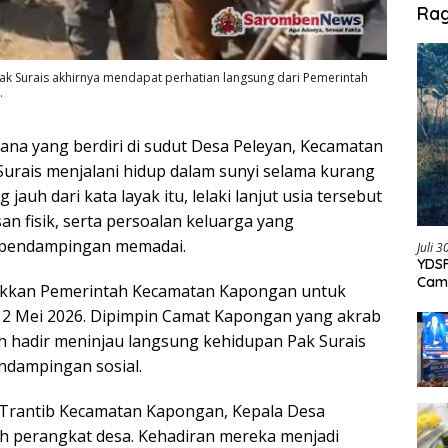
Ra
Pak Surais akhirnya mendapat perhatian langsung dari Pemerintah
.
na yang berdiri di sudut Desa Peleyan, Kecamatan
urais menjalani hidup dalam sunyi selama kurang
 jauh dari kata layak itu, lelaki lanjut usia tersebut
n fisik, serta persoalan keluarga yang
 pendampingan memadai.
Juli 
YDSF
Cam
rakkan Pemerintah Kecamatan Kapongan untuk
Per
 12 Mei 2026. Dipimpin Camat Kapongan yang akrab
 hadir meninjau langsung kehidupan Pak Surais
ndampingan sosial.
i Trantib Kecamatan Kapongan, Kepala Desa
lah perangkat desa. Kehadiran mereka menjadi