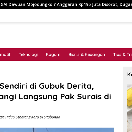
n Rp195 Juta Disorot, Dugaan Konflik Kepentingan hingga Mis
motif
Teknologi
Ragam
Bisnis & Keuangan
Tips & Tr
K
endiri di Gubuk Derita,
ngi Langsung Pak Surais di
ga Hidup Sebatang Kara Di Situbondo