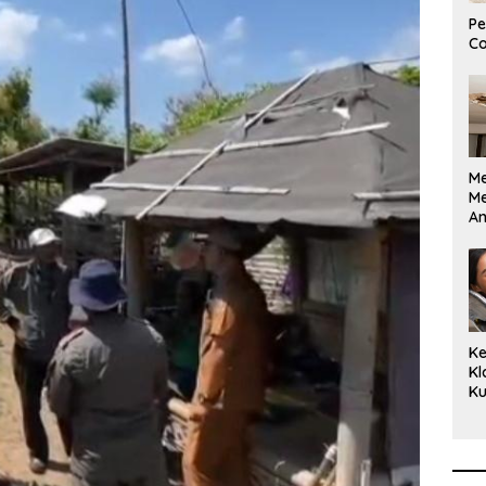
Pe
Co
M
M
A
Bi
Ki
Ke
Kl
Ku
Cu
Ke
Ce
Kl