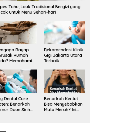
pes Tahu, Lauk Tradisional Bergizi yang
cok untuk Menu Sehari-hari
engapa Rayap
Rekomendasi Klinik
erusak Rumah
Gigi Jakarta Utara
nda? Memahami
Terbaik
ologi Sang “Silent
ller”
y Dental Care
Benarkah Kentut
aten: Benarkah
Bisa Menyebabkan
mur Daun Sirih
Mata Merah? Ini
kup untuk Jaga
Penjelasan
sehatan Gigi?
Medisnya
k Kata Klinik Gigi
aten