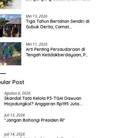
Sehari-hari
Mei 13, 2026
Tiga Tahun Bertahan Sendiri di
Gubuk Derita, Camat
Kapongan Datangi Langsung
Pak Surais di Desa Peleyan
Mei 11, 2026
Arti Penting Persaudaraan di
Tengah Ketidakberdayaan, Pak
Surais Bertahan Hidup Seorang
Diri di Pegunungan Peleyan,
Kapongan
ular Post
Agustus 6, 2026
Skandal Tata Kelola P3-TGAI Dawuan
Mojodungkol? Anggaran Rp195 Juta
Disorot, Dugaan Konflik Kepentingan
hingga Misteri Swakelola Petani
Juli 13, 2026
*Jangan Bohongi Presiden RI*
Juli 14, 2026