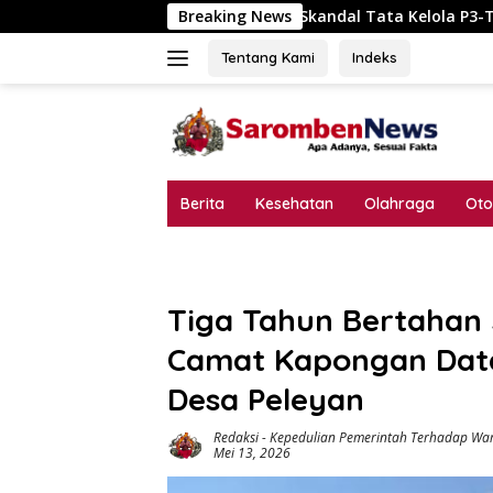
Langsung
Skandal Tata Kelola P3-TGAI Dawuan Mojodungkol? Anggara
Breaking News
ke
konten
Tentang Kami
Indeks
Berita
Kesehatan
Olahraga
Oto
Tiga Tahun Bertahan S
Camat Kapongan Data
Desa Peleyan
Redaksi
-
Kepedulian Pemerintah Terhadap War
Mei 13, 2026