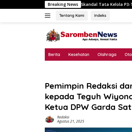
Langsung
Skandal Tata Kelola P3-TGAI Dawuan Mojodungkol? A
Breaking News
ke
konten
Tentang Kami
Indeks
Berita
Kesehatan
Olahraga
Oto
Pemimpin Redaksi da
kepada Teguh Wiyono 
Ketua DPW Garda Sat
Redaksi
Agustus 21, 2025