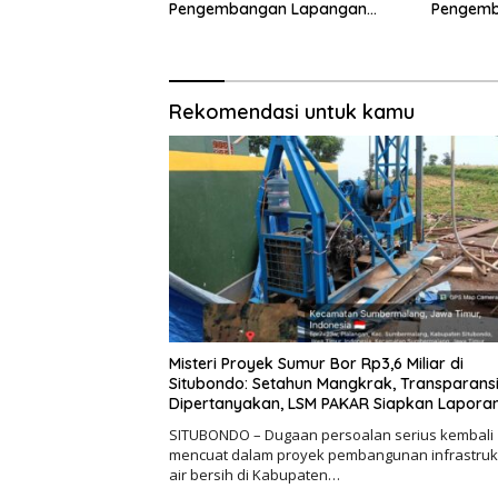
Pengembangan Lapangan
Pengemb
Curah Saleh Mengemuka
Strategi
Pengawa
Rekomendasi untuk kamu
Misteri Proyek Sumur Bor Rp3,6 Miliar di
Situbondo: Setahun Mangkrak, Transparans
Dipertanyakan, LSM PAKAR Siapkan Lapora
KPK
SITUBONDO – Dugaan persoalan serius kembali
mencuat dalam proyek pembangunan infrastruk
air bersih di Kabupaten…