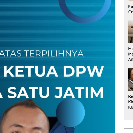
Pe
Co
M
M
A
Bi
Ki
Ke
Kl
Ku
Cu
Ke
Ce
Kl