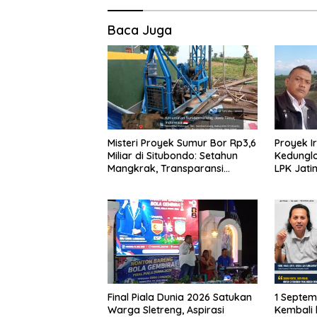
Baca Juga
Misteri Proyek Sumur Bor Rp3,6
Proyek I
Miliar di Situbondo: Setahun
Kedunglo
Mangkrak, Transparansi
LPK Jat
Dipertanyakan, LSM PAKAR
Tangan A
Siapkan Laporan ke KPK
Final Piala Dunia 2026 Satukan
1 Septe
Warga Sletreng, Aspirasi
Kembali 