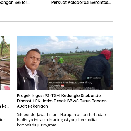
angan Sektor
Perkuat Kolaborasi Berantas
s Menuju Gerakan
Kejahatan Lingkungan
san Berbasis Hukum
Proyek Irigasi P3-TGAI Kedunglo Situbondo
i
Disorot, LPK Jatim Desak BBWS Turun Tangan
n ke
Audit Pekerjaan
Situbondo, Jawa Timur – Harapan petani terhadap
tur
hadirnya infrastruktur irigasi yang berkualitas
kembali diuji. Program…