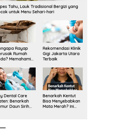
pes Tahu, Lauk Tradisional Bergizi yang
cok untuk Menu Sehari-hari
engapa Rayap
Rekomendasi Klinik
erusak Rumah
Gigi Jakarta Utara
nda? Memahami
Terbaik
ologi Sang “Silent
ller”
y Dental Care
Benarkah Kentut
aten: Benarkah
Bisa Menyebabkan
mur Daun Sirih
Mata Merah? Ini
kup untuk Jaga
Penjelasan
sehatan Gigi?
Medisnya
k Kata Klinik Gigi
aten