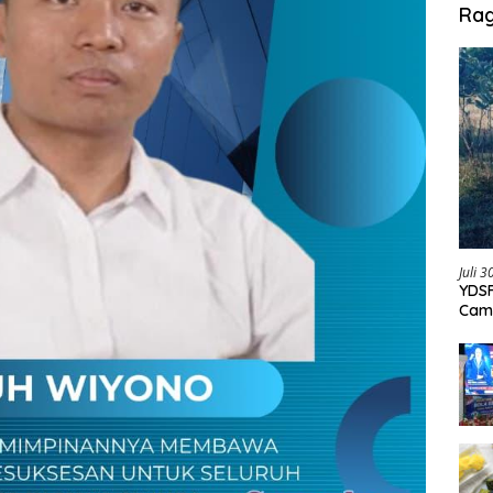
Ra
Juli 
YDSF
Cam
Per