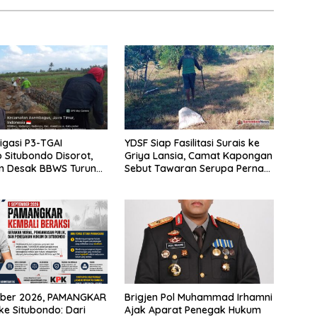
rigasi P3-TGAI
YDSF Siap Fasilitasi Surais ke
 Situbondo Disorot,
Griya Lansia, Camat Kapongan
im Desak BBWS Turun
Sebut Tawaran Serupa Pernah
udit Pekerjaan
Disampaikan
mber 2026, PAMANGKAR
Brigjen Pol Muhammad Irhamni
ke Situbondo: Dari
Ajak Aparat Penegak Hukum