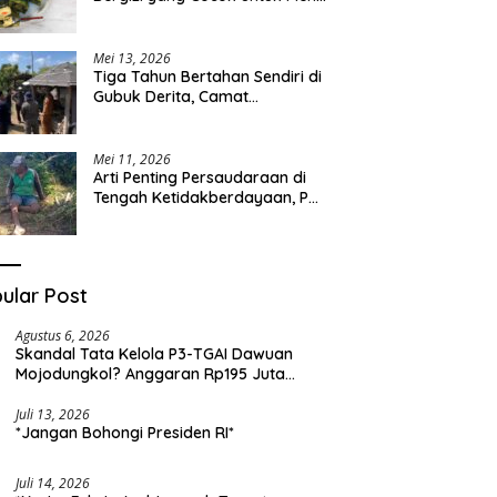
Sehari-hari
Mei 13, 2026
Tiga Tahun Bertahan Sendiri di
Gubuk Derita, Camat
Kapongan Datangi Langsung
Pak Surais di Desa Peleyan
Mei 11, 2026
Arti Penting Persaudaraan di
Tengah Ketidakberdayaan, Pak
Surais Bertahan Hidup Seorang
Diri di Pegunungan Peleyan,
Kapongan
ular Post
Agustus 6, 2026
Skandal Tata Kelola P3-TGAI Dawuan
Mojodungkol? Anggaran Rp195 Juta
Disorot, Dugaan Konflik Kepentingan
hingga Misteri Swakelola Petani
Juli 13, 2026
*Jangan Bohongi Presiden RI*
Juli 14, 2026