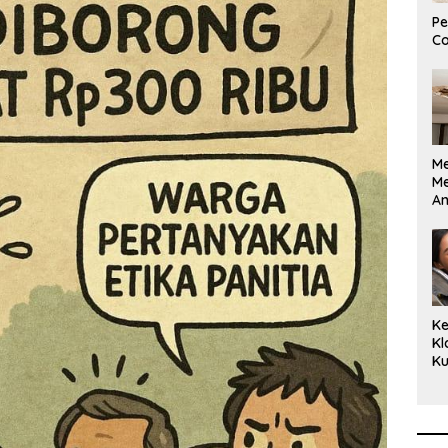
Pe
Co
M
M
A
Bi
Ki
Ke
Kl
Ku
Cu
Ke
Ce
Kl