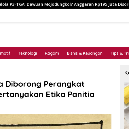
ol? Anggaran Rp195 Juta Disorot, Dugaan Konflik Kepentingan 
motif
Teknologi
Ragam
Bisnis & Keuangan
Tips & Tr
K
a Diborong Perangkat
rtanyakan Etika Panitia