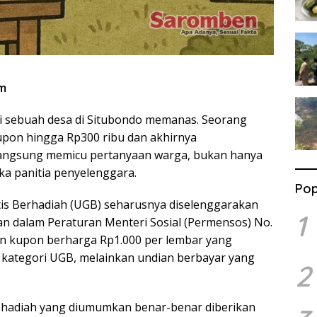
m
i sebuah desa di Situbondo memanas. Seorang
pon hingga Rp300 ribu dan akhirnya
langsung memicu pertanyaan warga, bukan hanya
ika panitia penyelenggara.
Pop
tis Berhadiah (UGB) seharusnya diselenggarakan
1
kan dalam Peraturan Menteri Sosial (Permensos) No.
lan kupon berharga Rp1.000 per lembar yang
uk kategori UGB, melainkan undian berbayar yang
2
n hadiah yang diumumkan benar-benar diberikan