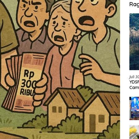
Ra
Juli 
YDSF
Cam
Per