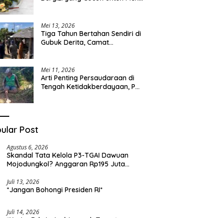
Sehari-hari
Mei 13, 2026
Tiga Tahun Bertahan Sendiri di
Gubuk Derita, Camat
Kapongan Datangi Langsung
Pak Surais di Desa Peleyan
Mei 11, 2026
Arti Penting Persaudaraan di
Tengah Ketidakberdayaan, Pak
Surais Bertahan Hidup Seorang
Diri di Pegunungan Peleyan,
Kapongan
ular Post
Agustus 6, 2026
Skandal Tata Kelola P3-TGAI Dawuan
Mojodungkol? Anggaran Rp195 Juta
Disorot, Dugaan Konflik Kepentingan
hingga Misteri Swakelola Petani
Juli 13, 2026
*Jangan Bohongi Presiden RI*
Juli 14, 2026