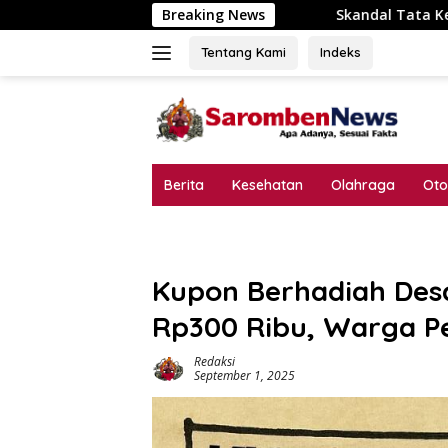
Langsung
Skandal Tata Kelola P3-TGAI Dawuan Mojodungk
Breaking News
ke
konten
Tentang Kami
Indeks
Berita
Kesehatan
Olahraga
Oto
Kupon Berhadiah Des
Rp300 Ribu, Warga Pe
Redaksi
September 1, 2025