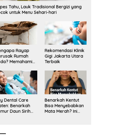
pes Tahu, Lauk Tradisional Bergizi yang
cok untuk Menu Sehari-hari
engapa Rayap
Rekomendasi Klinik
erusak Rumah
Gigi Jakarta Utara
nda? Memahami
Terbaik
ologi Sang “Silent
ller”
y Dental Care
Benarkah Kentut
aten: Benarkah
Bisa Menyebabkan
mur Daun Sirih
Mata Merah? Ini
kup untuk Jaga
Penjelasan
sehatan Gigi?
Medisnya
k Kata Klinik Gigi
aten