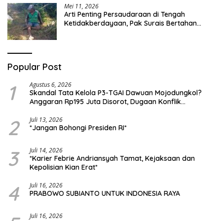
Mei 11, 2026
Arti Penting Persaudaraan di Tengah
Ketidakberdayaan, Pak Surais Bertahan
Hidup Seorang Diri di Pegunungan Peleyan,
Kapongan
Popular Post
1
Agustus 6, 2026
Skandal Tata Kelola P3-TGAI Dawuan Mojodungkol?
Anggaran Rp195 Juta Disorot, Dugaan Konflik
Kepentingan hingga Misteri Swakelola Petani
2
Juli 13, 2026
*Jangan Bohongi Presiden RI*
3
Juli 14, 2026
*Karier Febrie Andriansyah Tamat, Kejaksaan dan
Kepolisian Kian Erat*
4
Juli 16, 2026
PRABOWO SUBIANTO UNTUK INDONESIA RAYA
Juli 16, 2026