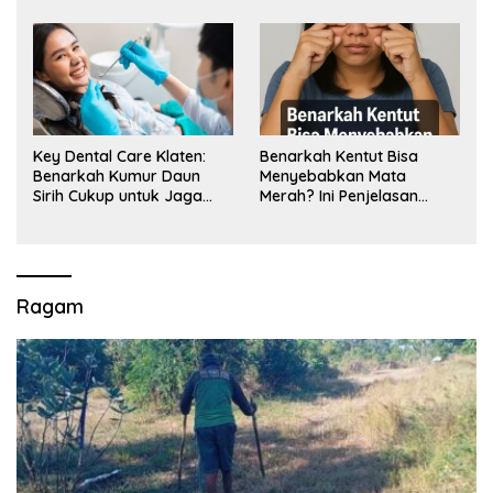
Key Dental Care Klaten:
Benarkah Kentut Bisa
Benarkah Kumur Daun
Menyebabkan Mata
Sirih Cukup untuk Jaga
Merah? Ini Penjelasan
Kesehatan Gigi? Cek Kata
Medisnya
Klinik Gigi Klaten
Ragam