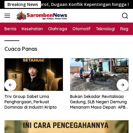
Langsung
95 Juta Disorot, Dugaan Konflik Kepentingan hingga Misteri S
Breaking News
ke
konten
Berita
Kesehatan
Olahraga
Otomotif
Teknologi
Raga
Cuaca Panas
Triv Group Sabet Lima
Bukan Sekadar Revitalisasi
Penghargaan, Perkuat
Gedung, SLB Negeri Demung
Dominasi di Industri Kripto
Menanam Masa Depan: APBN
Rp972 Juta Mengubah
Harapan Anak Berkebutuhan
Khusus Menjadi Kemandirian