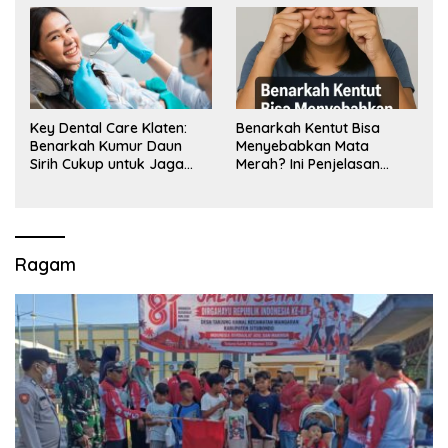
Key Dental Care Klaten:
Benarkah Kentut Bisa
Benarkah Kumur Daun
Menyebabkan Mata
Sirih Cukup untuk Jaga
Merah? Ini Penjelasan
Kesehatan Gigi? Cek Kata
Medisnya
Klinik Gigi Klaten
Ragam