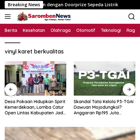
Langsung
 Tiga Dusun dengan Doorprize Sepeda Listrik
Breaking News
Desa Poka
ke
konten
Berita
Kesehatan
Olahraga
Otomotif
Teknologi
Raga
vinyl karet berkualitas
Desa Pokaan Hidupkan Spirit
Skandal Tata Kelola P3-TGAI
Kemerdekaan, Lomba Catur
Dawuan Mojodungkol?
Open Lintas Kabupaten Jadi
Anggaran Rp195 Juta
Simbol Persatuan di HUT RI
Disorot, Dugaan Konflik
ke-81
Kepentingan hingga Misteri
Swakelola Petani