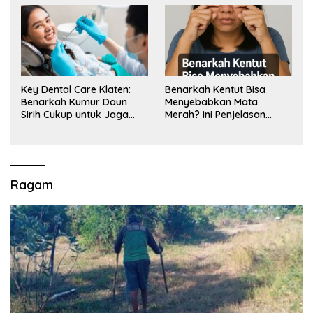
Key Dental Care Klaten:
Benarkah Kentut Bisa
Benarkah Kumur Daun
Menyebabkan Mata
Sirih Cukup untuk Jaga
Merah? Ini Penjelasan
Kesehatan Gigi? Cek Kata
Medisnya
Klinik Gigi Klaten
Ragam