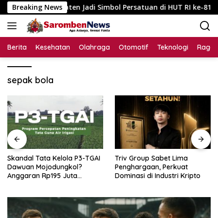
Langsung
as Kabupaten Jadi Simbol Persatuan di HUT RI ke-81
Breaking News
S
ke
konten
Berita
Kesehatan
Olahraga
Otomotif
Teknologi
Raga
sepak bola
Skandal Tata Kelola P3-TGAI
Triv Group Sabet Lima
Dawuan Mojodungkol?
Penghargaan, Perkuat
Anggaran Rp195 Juta
Dominasi di Industri Kripto
Disorot, Dugaan Konflik
Kepentingan hingga Misteri
Swakelola Petani