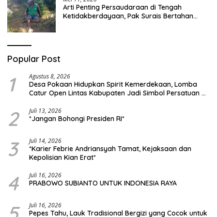
Arti Penting Persaudaraan di Tengah
Ketidakberdayaan, Pak Surais Bertahan
Hidup Seorang Diri di Pegunungan Peleyan,
Kapongan
Popular Post
1
Agustus 8, 2026
Desa Pokaan Hidupkan Spirit Kemerdekaan, Lomba
Catur Open Lintas Kabupaten Jadi Simbol Persatuan di
HUT RI ke-81
2
Juli 13, 2026
*Jangan Bohongi Presiden RI*
3
Juli 14, 2026
*Karier Febrie Andriansyah Tamat, Kejaksaan dan
Kepolisian Kian Erat*
4
Juli 16, 2026
PRABOWO SUBIANTO UNTUK INDONESIA RAYA
5
Juli 16, 2026
Pepes Tahu, Lauk Tradisional Bergizi yang Cocok untuk