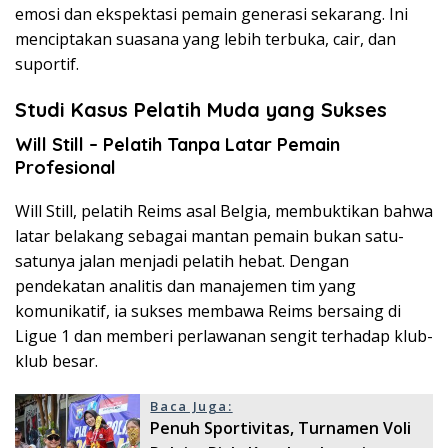
emosi dan ekspektasi pemain generasi sekarang. Ini
menciptakan suasana yang lebih terbuka, cair, dan
suportif.
Studi Kasus Pelatih Muda yang Sukses
Will Still – Pelatih Tanpa Latar Pemain
Profesional
Will Still, pelatih Reims asal Belgia, membuktikan bahwa
latar belakang sebagai mantan pemain bukan satu-
satunya jalan menjadi pelatih hebat. Dengan
pendekatan analitis dan manajemen tim yang
komunikatif, ia sukses membawa Reims bersaing di
Ligue 1 dan memberi perlawanan sengit terhadap klub-
klub besar.
Baca Juga:
Penuh Sportivitas, Turnamen Voli