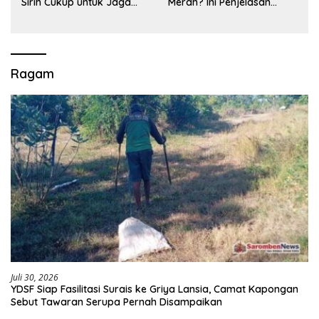
Sirih Cukup untuk Jaga
Merah? Ini Penjelasan
Kesehatan Gigi? Cek Kata
Medisnya
Klinik Gigi Klaten
Ragam
Juli 30, 2026
YDSF Siap Fasilitasi Surais ke Griya Lansia, Camat Kapongan
Sebut Tawaran Serupa Pernah Disampaikan