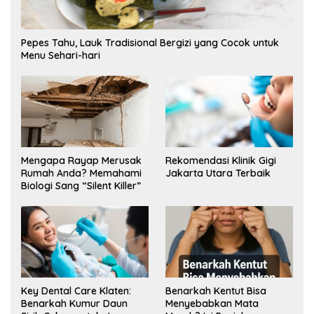
Pepes Tahu, Lauk Tradisional Bergizi yang Cocok untuk
Menu Sehari-hari
Mengapa Rayap Merusak
Rekomendasi Klinik Gigi
Rumah Anda? Memahami
Jakarta Utara Terbaik
Biologi Sang “Silent Killer”
Key Dental Care Klaten:
Benarkah Kentut Bisa
Benarkah Kumur Daun
Menyebabkan Mata