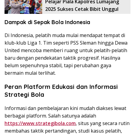
Pelajar Piala Kapolres Lumajang
2025 Sukses Cetak Bibit Unggul
Dampak di Sepak Bola Indonesia
Di Indonesia, pelatih muda mulai mendapat tempat di
klub-klub Liga 1. Tim seperti PSS Sleman hingga Dewa
United mencoba memberi ruang untuk pelatih-pelatih
baru dengan pendekatan taktik progresif. Hasilnya
belum sepenuhnya stabil, tapi perubahan gaya
bermain mulai terlihat.
Peran Platform Edukasi dan Informasi
Strategi Bola
Informasi dan pembelajaran kini mudah diakses lewat
berbagai platform. Salah satunya adalah
https://www.strategibola.com
, situs yang secara rutin
membahas taktik pertandingan, studi kasus pelatih,