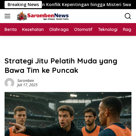
Langsung
n Konflik Kepentingan hingga Misteri Swakelola Petani
Breaking News
ke
konten
Berita
Kesehatan
Olahraga
Otomotif
Teknologi
Raga
Strategi Jitu Pelatih Muda yang
Bawa Tim ke Puncak
Saromben
Juli 17, 2025