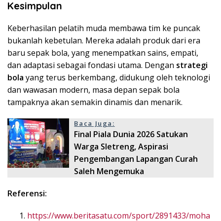
Kesimpulan
Keberhasilan pelatih muda membawa tim ke puncak
bukanlah kebetulan. Mereka adalah produk dari era
baru sepak bola, yang menempatkan sains, empati,
dan adaptasi sebagai fondasi utama. Dengan
strategi
bola
yang terus berkembang, didukung oleh teknologi
dan wawasan modern, masa depan sepak bola
tampaknya akan semakin dinamis dan menarik.
Baca Juga:
Final Piala Dunia 2026 Satukan
Warga Sletreng, Aspirasi
Pengembangan Lapangan Curah
Saleh Mengemuka
Referensi:
https://www.beritasatu.com/sport/2891433/moha