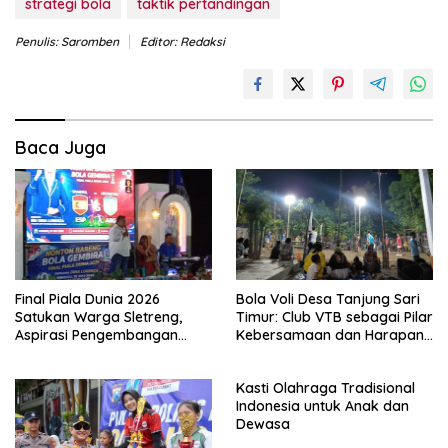
strategi bola
taktik pertandingan
Penulis: Saromben
Editor: Redaksi
Baca Juga
Final Piala Dunia 2026
Bola Voli Desa Tanjung Sari
Satukan Warga Sletreng,
Timur: Club VTB sebagai Pilar
Aspirasi Pengembangan
Kebersamaan dan Harapan
Lapangan Curah Saleh
Generasi Muda
Mengemuka
Kasti Olahraga Tradisional
Indonesia untuk Anak dan
Dewasa