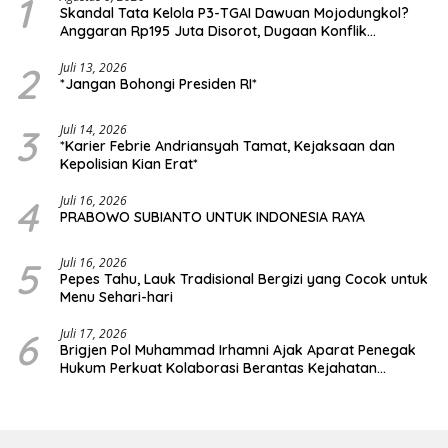
1
Skandal Tata Kelola P3-TGAI Dawuan Mojodungkol?
Anggaran Rp195 Juta Disorot, Dugaan Konflik
Kepentingan hingga Misteri Swakelola Petani
2
Juli 13, 2026
*Jangan Bohongi Presiden RI*
3
Juli 14, 2026
*Karier Febrie Andriansyah Tamat, Kejaksaan dan
Kepolisian Kian Erat*
4
Juli 16, 2026
PRABOWO SUBIANTO UNTUK INDONESIA RAYA
5
Juli 16, 2026
Pepes Tahu, Lauk Tradisional Bergizi yang Cocok untuk
Menu Sehari-hari
6
Juli 17, 2026
Brigjen Pol Muhammad Irhamni Ajak Aparat Penegak
Hukum Perkuat Kolaborasi Berantas Kejahatan
Lingkungan