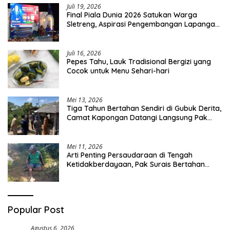
Juli 19, 2026
Final Piala Dunia 2026 Satukan Warga
Sletreng, Aspirasi Pengembangan Lapangan
Curah Saleh Mengemuka
Juli 16, 2026
Pepes Tahu, Lauk Tradisional Bergizi yang
Cocok untuk Menu Sehari-hari
Mei 13, 2026
Tiga Tahun Bertahan Sendiri di Gubuk Derita,
Camat Kapongan Datangi Langsung Pak
Surais di Desa Peleyan
Mei 11, 2026
Arti Penting Persaudaraan di Tengah
Ketidakberdayaan, Pak Surais Bertahan
Hidup Seorang Diri di Pegunungan Peleyan,
Kapongan
Popular Post
Agustus 6, 2026