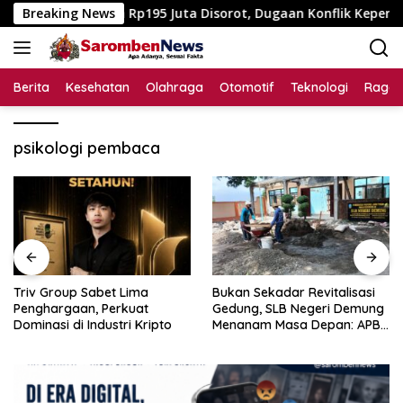
Langsung
? Anggaran Rp195 Juta Disorot, Dugaan Konflik Kepentingan h
Breaking News
ke
konten
Berita
Kesehatan
Olahraga
Otomotif
Teknologi
Raga
psikologi pembaca
Triv Group Sabet Lima
Bukan Sekadar Revitalisasi
Penghargaan, Perkuat
Gedung, SLB Negeri Demung
Dominasi di Industri Kripto
Menanam Masa Depan: APBN
Rp972 Juta Mengubah
Harapan Anak Berkebutuhan
Khusus Menjadi Kemandirian