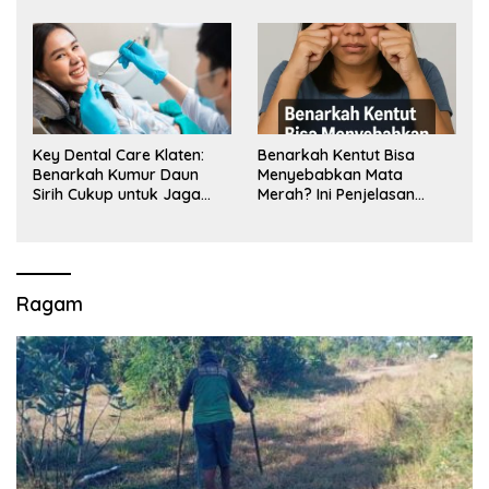
Key Dental Care Klaten:
Benarkah Kentut Bisa
Benarkah Kumur Daun
Menyebabkan Mata
Sirih Cukup untuk Jaga
Merah? Ini Penjelasan
Kesehatan Gigi? Cek Kata
Medisnya
Klinik Gigi Klaten
Ragam