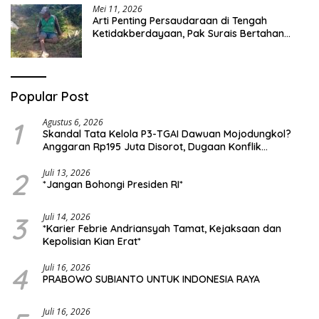
Mei 11, 2026
Arti Penting Persaudaraan di Tengah
Ketidakberdayaan, Pak Surais Bertahan
Hidup Seorang Diri di Pegunungan Peleyan,
Kapongan
Popular Post
1
Agustus 6, 2026
Skandal Tata Kelola P3-TGAI Dawuan Mojodungkol?
Anggaran Rp195 Juta Disorot, Dugaan Konflik
Kepentingan hingga Misteri Swakelola Petani
2
Juli 13, 2026
*Jangan Bohongi Presiden RI*
3
Juli 14, 2026
*Karier Febrie Andriansyah Tamat, Kejaksaan dan
Kepolisian Kian Erat*
4
Juli 16, 2026
PRABOWO SUBIANTO UNTUK INDONESIA RAYA
Juli 16, 2026