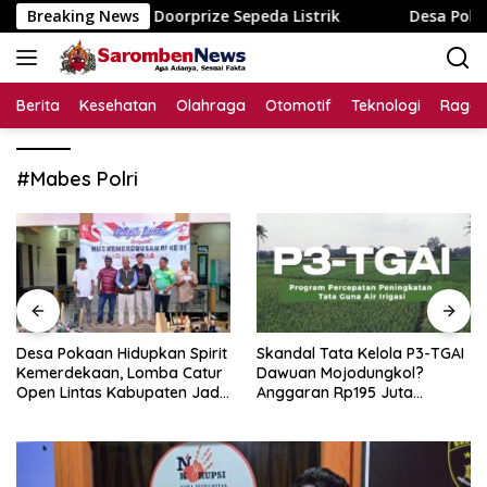
Langsung
un dengan Doorprize Sepeda Listrik
Breaking News
Desa Pokaan Hidupk
ke
konten
Berita
Kesehatan
Olahraga
Otomotif
Teknologi
Raga
#Mabes Polri
Desa Pokaan Hidupkan Spirit
Skandal Tata Kelola P3-TGAI
Kemerdekaan, Lomba Catur
Dawuan Mojodungkol?
Open Lintas Kabupaten Jadi
Anggaran Rp195 Juta
Simbol Persatuan di HUT RI
Disorot, Dugaan Konflik
ke-81
Kepentingan hingga Misteri
Swakelola Petani