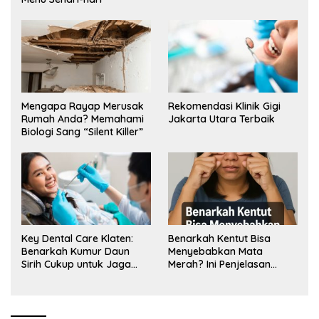
Mengapa Rayap Merusak
Rekomendasi Klinik Gigi
Rumah Anda? Memahami
Jakarta Utara Terbaik
Biologi Sang “Silent Killer”
Key Dental Care Klaten:
Benarkah Kentut Bisa
Benarkah Kumur Daun
Menyebabkan Mata
Sirih Cukup untuk Jaga
Merah? Ini Penjelasan
Kesehatan Gigi? Cek Kata
Medisnya
Klinik Gigi Klaten