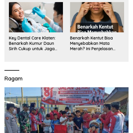
Key Dental Care Klaten:
Benarkah Kentut Bisa
Benarkah Kumur Daun
Menyebabkan Mata
Sirih Cukup untuk Jaga
Merah? Ini Penjelasan
Kesehatan Gigi? Cek Kata
Medisnya
Klinik Gigi Klaten
Ragam