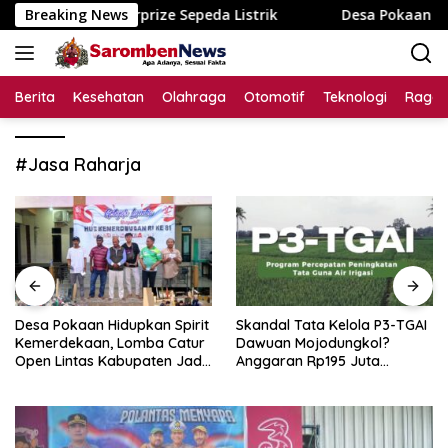
Langsung
engan Doorprize Sepeda Listrik
Breaking News
Desa Pokaan Hidupkan S
ke
konten
Berita
Kesehatan
Olahraga
Otomotif
Teknologi
Raga
#Jasa Raharja
Desa Pokaan Hidupkan Spirit
Skandal Tata Kelola P3-TGAI
Kemerdekaan, Lomba Catur
Dawuan Mojodungkol?
Open Lintas Kabupaten Jadi
Anggaran Rp195 Juta
Simbol Persatuan di HUT RI
Disorot, Dugaan Konflik
ke-81
Kepentingan hingga Misteri
Swakelola Petani