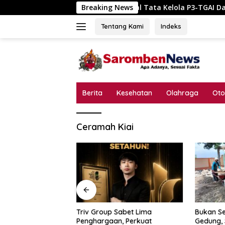
Langsung
Skandal Tata Kelola P3-TGAI Dawuan Mojodu
Breaking News
ke
konten
Tentang Kami
Indeks
Berita
Kesehatan
Olahraga
Oto
Ceramah Kiai
a Kelola P3-TGAI
Triv Group Sabet Lima
Bukan Se
odungkol?
Penghargaan, Perkuat
Gedung,