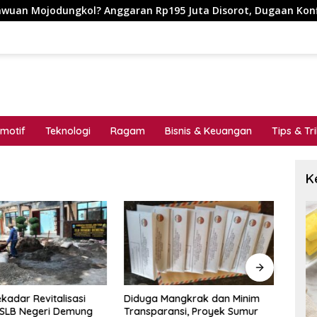
ngkol? Anggaran Rp195 Juta Disorot, Dugaan Konflik Kepenting
motif
Teknologi
Ragam
Bisnis & Keuangan
Tips & Tr
K
kadar Revitalisasi
Diduga Mangkrak dan Minim
MENG
 SLB Negeri Demung
Transparansi, Proyek Sumur
_Cat