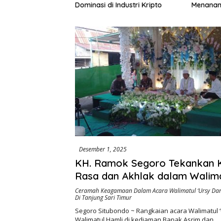
195 Juta Disorot,
Dominasi di Industri Kripto
Menanam
lik Kepentingan
Rp972 J
ri Swakelola Petani
Harapan
Khusus M
Desember 1, 2025
KH. Ramok Segoro Tekankan 
Rasa dan Akhlak dalam Walima
& Walimatul Hamli di Tanjung S
Ceramah Keagamaan Dalam Acara Walimatul ‘Ursy Dan
Di Tanjung Sari Timur
Segoro Situbondo ~ Rangkaian acara Walimatul 
Walimatul Hamli di kediaman Bapak Asrim dan…