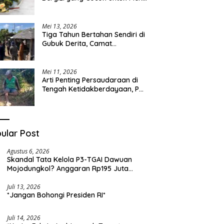
Sehari-hari
Mei 13, 2026
Tiga Tahun Bertahan Sendiri di
Gubuk Derita, Camat
Kapongan Datangi Langsung
Pak Surais di Desa Peleyan
Mei 11, 2026
Arti Penting Persaudaraan di
Tengah Ketidakberdayaan, Pak
Surais Bertahan Hidup Seorang
Diri di Pegunungan Peleyan,
Kapongan
ular Post
Agustus 6, 2026
Skandal Tata Kelola P3-TGAI Dawuan
Mojodungkol? Anggaran Rp195 Juta
Disorot, Dugaan Konflik Kepentingan
hingga Misteri Swakelola Petani
Juli 13, 2026
*Jangan Bohongi Presiden RI*
Juli 14, 2026