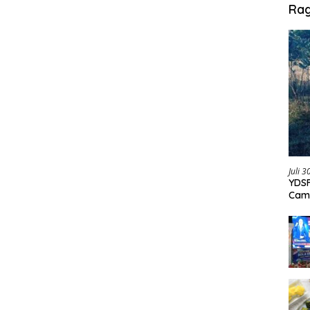
Ra
Juli 
YDSF
Cam
Per