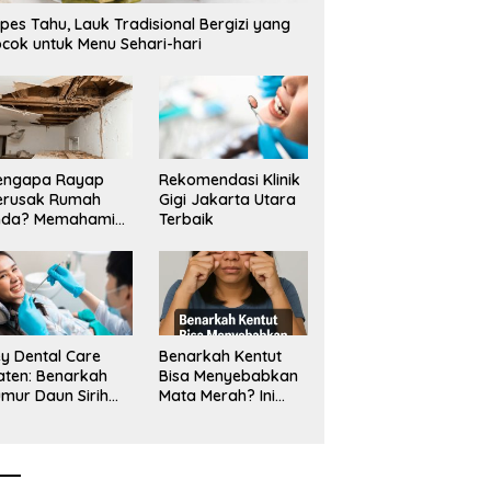
angan Tambang Tanah
Mangkrak, Transparansi
L
pes Tahu, Lauk Tradisional Bergizi yang
a_
Dipertanyakan, LSM PAKAR
T
cok untuk Menu Sehari-hari
Siapkan Laporan ke KPK
engapa Rayap
Rekomendasi Klinik
erusak Rumah
Gigi Jakarta Utara
nda? Memahami
Terbaik
ologi Sang “Silent
ller”
y Dental Care
Benarkah Kentut
aten: Benarkah
Bisa Menyebabkan
mur Daun Sirih
Mata Merah? Ini
kup untuk Jaga
Penjelasan
sehatan Gigi?
Medisnya
k Kata Klinik Gigi
aten