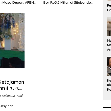
 Masa Depan: APBN
Bor Rp3,6 Miliar di Situbondo
Bent
Pe
uta Mengubah
Dilaporkan LSM PAKAR ke KPK
Jaw
Co
 Anak Berkebutuhan
RI
enjadi Kemandirian
M
M
A
Bi
Ki
Ke
Ketajaman
Kl
tul ‘Ursy
Ku
Cu
ari Timur
 Walimatul Hamli
Ke
Ce
‘Ursy dan
Kl