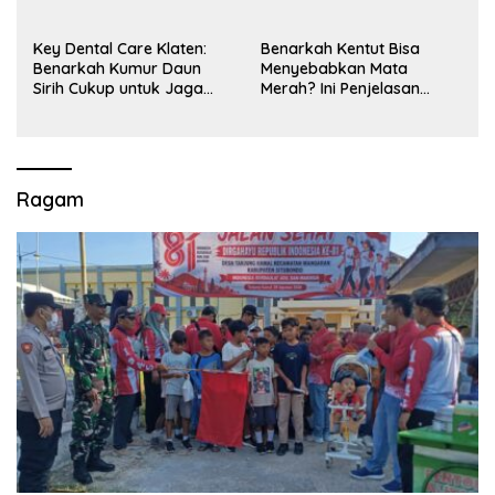
Key Dental Care Klaten:
Benarkah Kentut Bisa
Benarkah Kumur Daun
Menyebabkan Mata
Sirih Cukup untuk Jaga
Merah? Ini Penjelasan
Kesehatan Gigi? Cek Kata
Medisnya
Klinik Gigi Klaten
Ragam