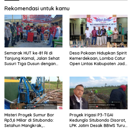
Rekomendasi untuk kamu
Semarak HUT ke-81 RI di
Desa Pokaan Hidupkan Spirit
Tanjung Kamal, Jalan Sehat
Kemerdekaan, Lomba Catur
Susuri Tiga Dusun dengan
Open Lintas Kabupaten Jadi
Doorprize Sepeda Listrik
Simbol Persatuan di HUT RI
ke-81
Misteri Proyek Sumur Bor
Proyek Irigasi P3-TGAI
Rp3,6 Miliar di Situbondo:
Kedunglo Situbondo Disorot,
Setahun Mangkrak,
LPK Jatim Desak BBWS Turun
Transparansi Dipertanyakan,
Tangan Audit Pekerjaan