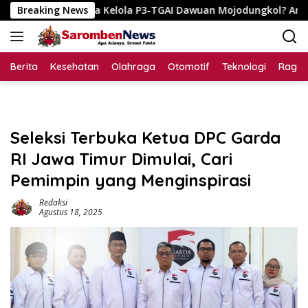
Langsung
Tata Kelola P3-TGAI Dawuan Mojodungkol? Anggaran Rp195 Juta 
Breaking News
ke
konten
Berita
Kesehatan
Olahraga
Otomotif
Teknologi
Raga
Seleksi Terbuka Ketua DPC Garda
RI Jawa Timur Dimulai, Cari
Pemimpin yang Menginspirasi
Redaksi
Agustus 18, 2025