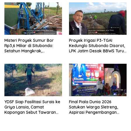
ke-81
Misteri Proyek Sumur Bor
Proyek Irigasi P3-TGAI
Rp3,6 Miliar di Situbondo:
Kedunglo Situbondo Disorot,
Setahun Mangkrak,
LPK Jatim Desak BBWS Turun
Transparansi Dipertanyakan,
Tangan Audit Pekerjaan
LSM PAKAR Siapkan Laporan
ke KPK
YDSF Siap Fasilitasi Surais ke
Final Piala Dunia 2026
Griya Lansia, Camat
Satukan Warga Sletreng,
Kapongan Sebut Tawaran
Aspirasi Pengembangan
Serupa Pernah Disampaikan
Lapangan Curah Saleh
Mengemuka