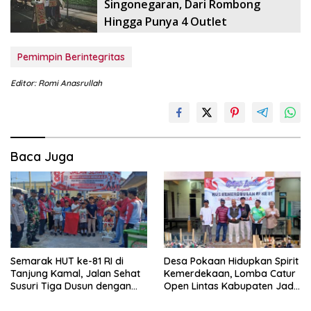
Singonegaran, Dari Rombong
Hingga Punya 4 Outlet
Pemimpin Berintegritas
Editor: Romi Anasrullah
Baca Juga
Semarak HUT ke-81 RI di
Desa Pokaan Hidupkan Spirit
Tanjung Kamal, Jalan Sehat
Kemerdekaan, Lomba Catur
Susuri Tiga Dusun dengan
Open Lintas Kabupaten Jadi
Doorprize Sepeda Listrik
Simbol Persatuan di HUT RI