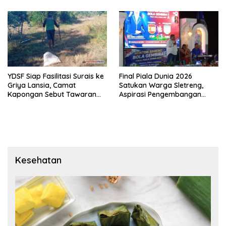
LSM PAKAR Siapkan Laporan
ke KPK
YDSF Siap Fasilitasi Surais ke
Final Piala Dunia 2026
Griya Lansia, Camat
Satukan Warga Sletreng,
Kapongan Sebut Tawaran
Aspirasi Pengembangan
Serupa Pernah Disampaikan
Lapangan Curah Saleh
Mengemuka
Kesehatan