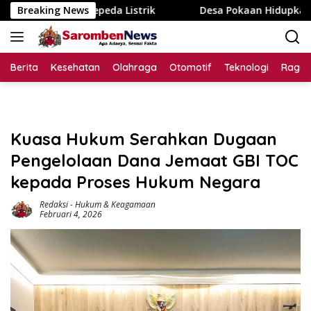
Langsung
a Listrik
Breaking News
Desa Pokaan Hidupkan Spirit Kemerdekaan, Lo
ke
konten
Berita
Kesehatan
Olahraga
Otomotif
Teknologi
Raga
Kuasa Hukum Serahkan Dugaan
Pengelolaan Dana Jemaat GBI TOC
kepada Proses Hukum Negara
Redaksi
-
Hukum & Keagamaan
Februari 4, 2026