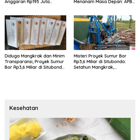
Anggaran Rp195 Juta
Menanam Masa Depan: APBN
Disorot, Dugaan Konflik
Rp972 Juta Mengubah
Kepentingan hingga Misteri
Harapan Anak Berkebutuhan
Swakelola Petani
Khusus Menjadi Kemandirian
Diduga Mangkrak dan Minim
Misteri Proyek Sumur Bor
Transparansi, Proyek Sumur
Rp3,6 Miliar di Situbondo:
Bor Rp3,6 Miliar di Situbondo
Setahun Mangkrak,
Dilaporkan LSM PAKAR ke
Transparansi Dipertanyakan,
KPK RI
LSM PAKAR Siapkan Laporan
ke KPK
Kesehatan