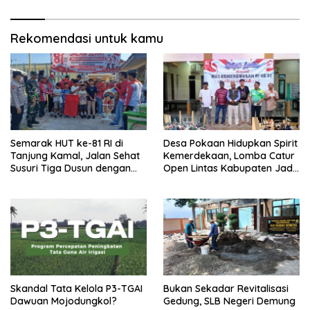
ke KPK
Rekomendasi untuk kamu
Semarak HUT ke-81 RI di
Desa Pokaan Hidupkan Spirit
Tanjung Kamal, Jalan Sehat
Kemerdekaan, Lomba Catur
Susuri Tiga Dusun dengan
Open Lintas Kabupaten Jadi
Doorprize Sepeda Listrik
Simbol Persatuan di HUT RI
ke-81
Skandal Tata Kelola P3-TGAI
Bukan Sekadar Revitalisasi
Dawuan Mojodungkol?
Gedung, SLB Negeri Demung