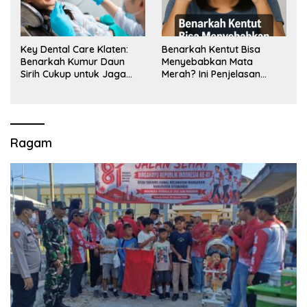
Key Dental Care Klaten:
Benarkah Kentut Bisa
Benarkah Kumur Daun
Menyebabkan Mata
Sirih Cukup untuk Jaga
Merah? Ini Penjelasan
Kesehatan Gigi? Cek Kata
Medisnya
Klinik Gigi Klaten
Ragam