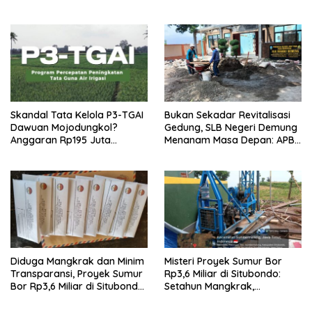
Doorprize Sepeda Listrik
Simbol Persatuan di HUT RI
ke-81
Skandal Tata Kelola P3-TGAI
Bukan Sekadar Revitalisasi
Dawuan Mojodungkol?
Gedung, SLB Negeri Demung
Anggaran Rp195 Juta
Menanam Masa Depan: APBN
Disorot, Dugaan Konflik
Rp972 Juta Mengubah
Kepentingan hingga Misteri
Harapan Anak Berkebutuhan
Swakelola Petani
Khusus Menjadi Kemandirian
Diduga Mangkrak dan Minim
Misteri Proyek Sumur Bor
Transparansi, Proyek Sumur
Rp3,6 Miliar di Situbondo:
Bor Rp3,6 Miliar di Situbondo
Setahun Mangkrak,
Dilaporkan LSM PAKAR ke
Transparansi Dipertanyakan,
KPK RI
LSM PAKAR Siapkan Laporan