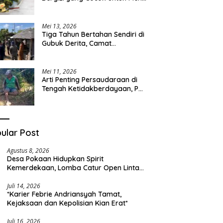
Sehari-hari
Mei 13, 2026
Tiga Tahun Bertahan Sendiri di
Gubuk Derita, Camat
Kapongan Datangi Langsung
Pak Surais di Desa Peleyan
Mei 11, 2026
Arti Penting Persaudaraan di
Tengah Ketidakberdayaan, Pak
Surais Bertahan Hidup Seorang
Diri di Pegunungan Peleyan,
Kapongan
ular Post
Agustus 8, 2026
Desa Pokaan Hidupkan Spirit
Kemerdekaan, Lomba Catur Open Lintas
Kabupaten Jadi Simbol Persatuan di HUT
RI ke-81
Juli 14, 2026
*Karier Febrie Andriansyah Tamat,
Kejaksaan dan Kepolisian Kian Erat*
Juli 16, 2026