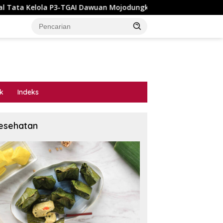
Mojodungkol? Anggaran Rp195 Juta Disorot, Dugaan Konflik Kep
ik
Indeks
esehatan