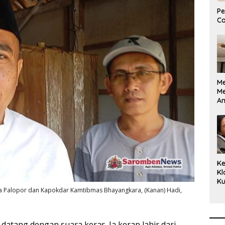
Pe
Co
M
M
A
Bi
Ki
Ke
Kl
Ku
Cu
Ketua Palopor dan Kapokdar Kamtibmas Bhayangkara, (Kanan) Hadi,
Ke
Ce
Kl
datang dengan suara keras. Ia kerap lahir dari