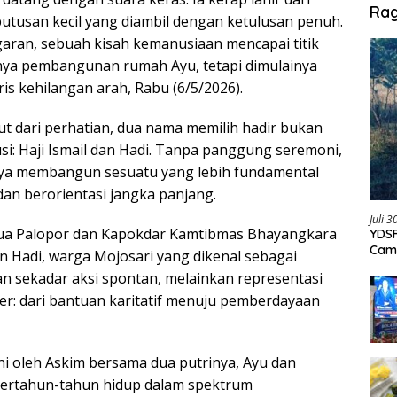
Ra
utusan kecil yang diambil dengan ketulusan penuh.
ran, sebuah kisah kemanusiaan mencapai titik
ya pembangunan rumah Ayu, tetapi dimulainya
is kehilangan arah, Rabu (6/5/2026).
ut dari perhatian, dua nama memilih hadir bukan
si: Haji Ismail dan Hadi. Tanpa panggung seremoni,
nya membangun sesuatu yang lebih fundamental
 dan berorientasi jangka panjang.
Juli 
Ketua Palopor dan Kapokdar Kamtibmas Bhayangkara
YDSF
Cam
n Hadi, warga Mojosari yang dikenal sebagai
Per
an sekadar aksi spontan, melainkan representasi
ser: dari bantuan karitatif menuju pemberdayaan
ni oleh Askim bersama dua putrinya, Ayu dan
ertahun-tahun hidup dalam spektrum