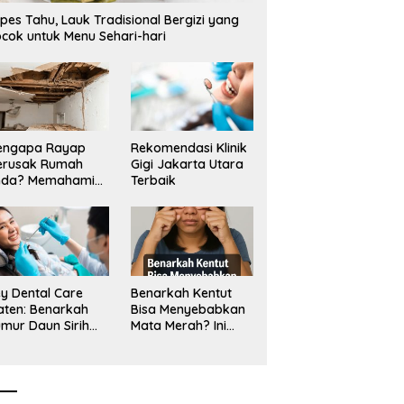
pes Tahu, Lauk Tradisional Bergizi yang
cok untuk Menu Sehari-hari
engapa Rayap
Rekomendasi Klinik
erusak Rumah
Gigi Jakarta Utara
nda? Memahami
Terbaik
ologi Sang “Silent
ller”
y Dental Care
Benarkah Kentut
aten: Benarkah
Bisa Menyebabkan
mur Daun Sirih
Mata Merah? Ini
kup untuk Jaga
Penjelasan
sehatan Gigi?
Medisnya
k Kata Klinik Gigi
aten