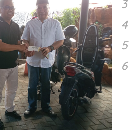
3
4
5
6