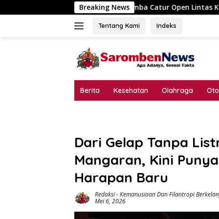
Langsung
an, Lomba Catur Open Lintas Kabupaten Jadi Simbol Persatuan
Breaking News
ke
konten
Tentang Kami
Indeks
Berita
Kesehatan
Olahraga
Oto
Dari Gelap Tanpa List
Mangaran, Kini Puny
Harapan Baru
Redaksi
-
Kemanusiaan Dan Filantropi Berkelan
Mei 6, 2026