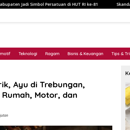
 di HUT RI ke-81
Skandal Tata Kelola P3-TGAI Dawuan 
motif
Teknologi
Ragam
Bisnis & Keuangan
Tips & Tr
K
rik, Ayu di Trebungan,
a Rumah, Motor, dan
jutan