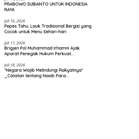
PRABOWO SUBIANTO UNTUK INDONESIA
RAYA
Juli 16, 2026
Pepes Tahu, Lauk Tradisional Bergizi yang
Cocok untuk Menu Sehari-hari
Juli 17, 2026
Brigjen Pol Muhammad Irhamni Ajak
Aparat Penegak Hukum Perkuat
Kolaborasi Berantas Kejahatan
Lingkungan
Juli 18, 2026
*Negara Wajib Melindungi Rakyatnya*
_Catatan tentang Nasib Para
Penambang Belerang Kawah Ijen_