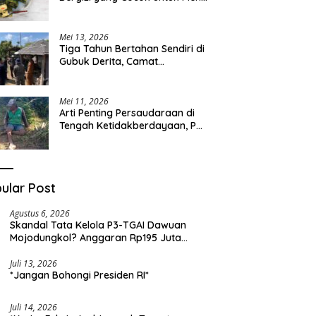
Sehari-hari
Mei 13, 2026
Tiga Tahun Bertahan Sendiri di
Gubuk Derita, Camat
Kapongan Datangi Langsung
Pak Surais di Desa Peleyan
Mei 11, 2026
Arti Penting Persaudaraan di
Tengah Ketidakberdayaan, Pak
Surais Bertahan Hidup Seorang
Diri di Pegunungan Peleyan,
Kapongan
ular Post
Agustus 6, 2026
Skandal Tata Kelola P3-TGAI Dawuan
Mojodungkol? Anggaran Rp195 Juta
Disorot, Dugaan Konflik Kepentingan
hingga Misteri Swakelola Petani
Juli 13, 2026
*Jangan Bohongi Presiden RI*
Juli 14, 2026