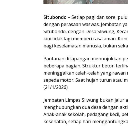
Situbondo
– Setiap pagi dan sore, pul
dengan perasaan waswas. Jembatan y
Situbondo, dengan Desa Sliwung, Kecam
kini tidak lagi memberi rasa aman. Ko
bagi keselamatan manusia, bukan sek
Pantauan di lapangan menunjukkan per
beberapa bagian. Struktur beton terlih
meninggalkan celah-celah yang rawa
sepeda motor. Saat hujan turun atau mal
(21/1/2026).
Jembatan Limpas Sliwung bukan jalur al
menghubungkan dua desa dengan aktivi
Anak-anak sekolah, pedagang kecil, p
kesehatan, setiap hari menggantungkan