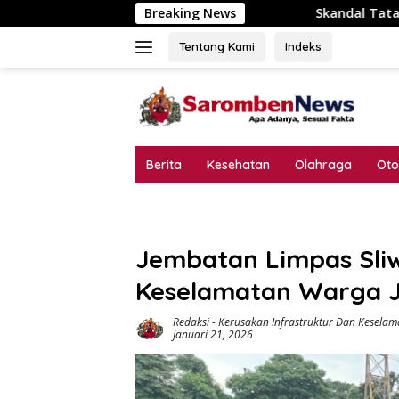
Langsung
Skandal Tata Kelola P3-TGAI Dawuan Mojodun
Breaking News
ke
konten
Tentang Kami
Indeks
Berita
Kesehatan
Olahraga
Oto
Jembatan Limpas Sli
Keselamatan Warga J
Redaksi
-
Kerusakan Infrastruktur Dan Keselam
Januari 21, 2026