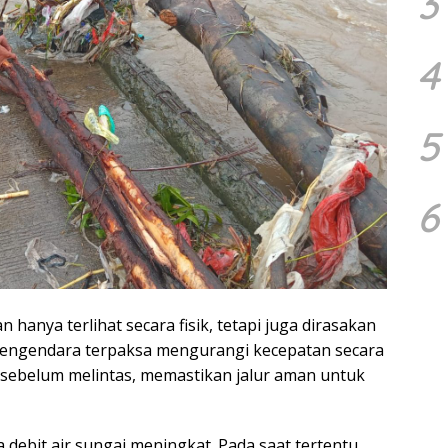
3
4
5
6
anya terlihat secara fisik, tetapi juga dirasakan
 pengendara terpaksa mengurangi kecepatan secara
 sebelum melintas, memastikan jalur aman untuk
debit air sungai meningkat. Pada saat tertentu,