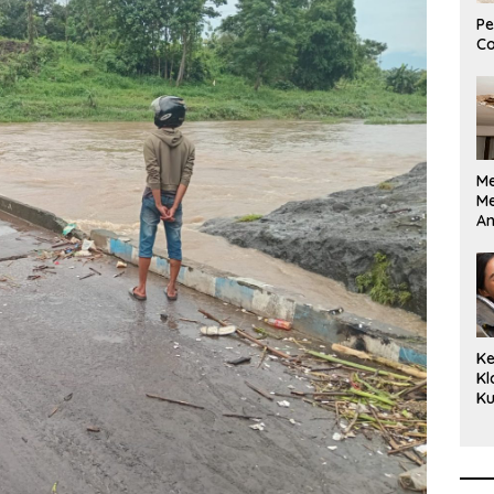
Pe
Co
M
M
A
Bi
Ki
Ke
Kl
Ku
Cu
Ke
Ce
Kl