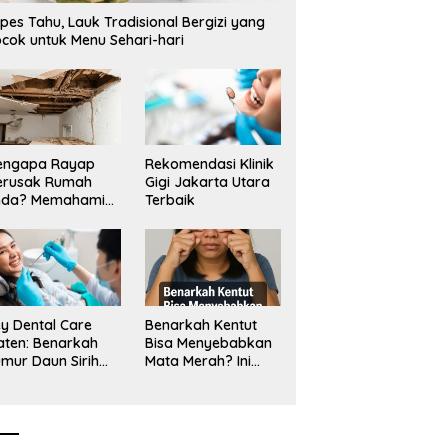
pes Tahu, Lauk Tradisional Bergizi yang
cok untuk Menu Sehari-hari
engapa Rayap
Rekomendasi Klinik
erusak Rumah
Gigi Jakarta Utara
nda? Memahami
Terbaik
ologi Sang “Silent
ller”
y Dental Care
Benarkah Kentut
aten: Benarkah
Bisa Menyebabkan
mur Daun Sirih
Mata Merah? Ini
kup untuk Jaga
Penjelasan
sehatan Gigi?
Medisnya
k Kata Klinik Gigi
aten