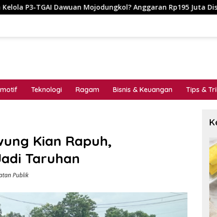
gkol? Anggaran Rp195 Juta Disorot, Dugaan Konflik Kepentinga
motif
Teknologi
Ragam
Bisnis & Keuangan
Tips & Tr
K
wung Kian Rapuh,
adi Taruhan
atan Publik