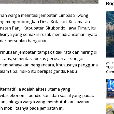
Ra
uhan warga melintasi Jembatan Limpas Sliwung
ang menghubungkan Desa Kotakan, Kecamatan
atan Panji, Kabupaten Situbondo, Jawa Timur, itu
ndisinya yang semakin rusak menjadi ancaman nyata
adar persoalan bangunan.
mukaan jembatan tampak tidak rata dan miring di
at aus, sementara bekas gerusan air sungai
Juli 
n membahayakan pengendara, khususnya pengguna
YDSF
am tiba, risiko itu berlipat ganda. Rabu
Cam
Per
ternatif. Ia adalah akses utama yang
tas ekonomi, pendidikan, dan sosial yang padat.
etani, hingga warga yang membutuhkan layanan
 mobilitasnya pada jembatan ini.