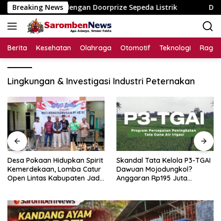
Langsung
iga Dusun dengan Doorprize Sepeda Listrik
Breaking News
Desa Pokaan
ke
konten
Berita
Kesehatan
Olahraga
Otomotif
Teknologi
Raga
Lingkungan & Investigasi Industri Peternakan
Desa Pokaan Hidupkan Spirit
Skandal Tata Kelola P3-TGAI
Kemerdekaan, Lomba Catur
Dawuan Mojodungkol?
Open Lintas Kabupaten Jadi
Anggaran Rp195 Juta
Simbol Persatuan di HUT RI
Disorot, Dugaan Konflik
ke-81
Kepentingan hingga Misteri
Swakelola Petani