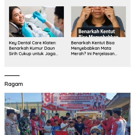
Key Dental Care Klaten:
Benarkah Kentut Bisa
Benarkah Kumur Daun
Menyebabkan Mata
Sirih Cukup untuk Jaga
Merah? Ini Penjelasan
Kesehatan Gigi? Cek Kata
Medisnya
Klinik Gigi Klaten
Ragam