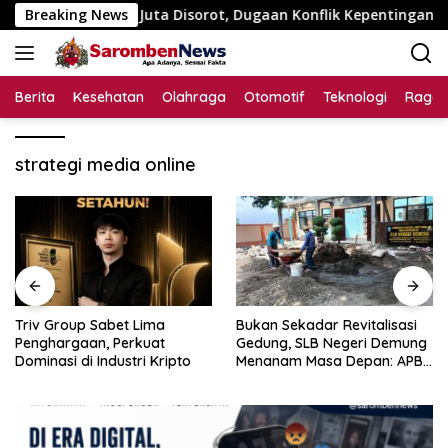
Langsung
an Rp195 Juta Disorot, Dugaan Konflik Kepentingan hingga Mis
Breaking News
ke
konten
Berita
Kesehatan
Olahraga
Otomotif
Teknologi
Raga
strategi media online
Triv Group Sabet Lima
Bukan Sekadar Revitalisasi
Penghargaan, Perkuat
Gedung, SLB Negeri Demung
Dominasi di Industri Kripto
Menanam Masa Depan: APBN
Rp972 Juta Mengubah
Harapan Anak Berkebutuhan
Khusus Menjadi Kemandirian