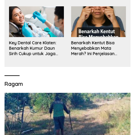
Key Dental Care Klaten:
Benarkah Kentut Bisa
Benarkah Kumur Daun
Menyebabkan Mata
Sirih Cukup untuk Jaga
Merah? Ini Penjelasan
Kesehatan Gigi? Cek Kata
Medisnya
Klinik Gigi Klaten
Ragam