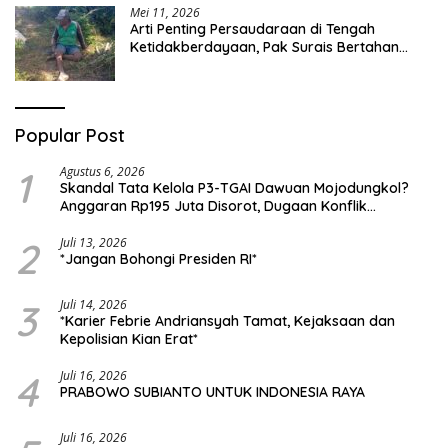
Mei 11, 2026
Arti Penting Persaudaraan di Tengah
Ketidakberdayaan, Pak Surais Bertahan
Hidup Seorang Diri di Pegunungan Peleyan,
Kapongan
Popular Post
1
Agustus 6, 2026
Skandal Tata Kelola P3-TGAI Dawuan Mojodungkol?
Anggaran Rp195 Juta Disorot, Dugaan Konflik
Kepentingan hingga Misteri Swakelola Petani
2
Juli 13, 2026
*Jangan Bohongi Presiden RI*
3
Juli 14, 2026
*Karier Febrie Andriansyah Tamat, Kejaksaan dan
Kepolisian Kian Erat*
4
Juli 16, 2026
PRABOWO SUBIANTO UNTUK INDONESIA RAYA
Juli 16, 2026