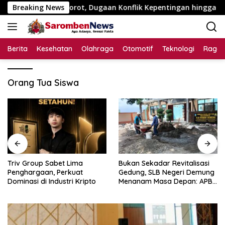
Langsung
 Juta Disorot, Dugaan Konflik Kepentingan hingga Misteri Sw
Breaking News
ke
konten
Berita
Kesehatan
Olahraga
Otomotif
Teknologi
Raga
Orang Tua Siswa
Triv Group Sabet Lima
Bukan Sekadar Revitalisasi
Penghargaan, Perkuat
Gedung, SLB Negeri Demung
Dominasi di Industri Kripto
Menanam Masa Depan: APBN
Rp972 Juta Mengubah
Harapan Anak Berkebutuhan
Khusus Menjadi Kemandirian