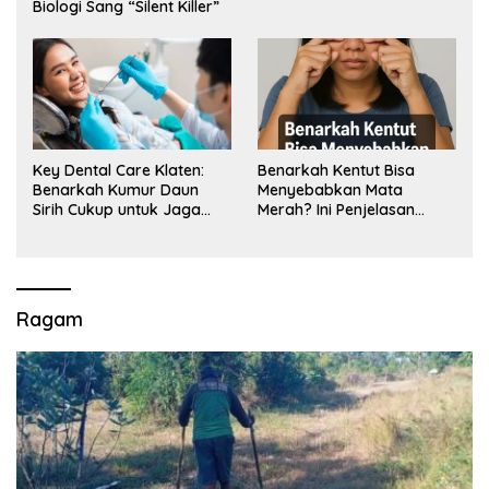
Biologi Sang “Silent Killer”
Key Dental Care Klaten:
Benarkah Kentut Bisa
Benarkah Kumur Daun
Menyebabkan Mata
Sirih Cukup untuk Jaga
Merah? Ini Penjelasan
Kesehatan Gigi? Cek Kata
Medisnya
Klinik Gigi Klaten
Ragam