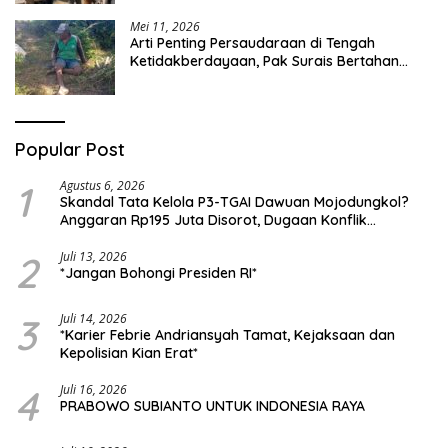
Mei 11, 2026
Arti Penting Persaudaraan di Tengah
Ketidakberdayaan, Pak Surais Bertahan
Hidup Seorang Diri di Pegunungan Peleyan,
Kapongan
Popular Post
1
Agustus 6, 2026
Skandal Tata Kelola P3-TGAI Dawuan Mojodungkol?
Anggaran Rp195 Juta Disorot, Dugaan Konflik
Kepentingan hingga Misteri Swakelola Petani
2
Juli 13, 2026
*Jangan Bohongi Presiden RI*
3
Juli 14, 2026
*Karier Febrie Andriansyah Tamat, Kejaksaan dan
Kepolisian Kian Erat*
4
Juli 16, 2026
PRABOWO SUBIANTO UNTUK INDONESIA RAYA