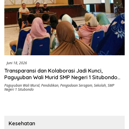
Juni 18, 2026
Transparansi dan Kolaborasi Jadi Kunci,
Paguyuban Wali Murid SMP Negeri 1 Situbondo
Sukses Kawal Pemesanan Seragam Siswa Baru
Paguyuban Wali Murid
,
Pendidikan
,
Pengadaan Seragam
,
Sekolah
,
SMP
Negeri 1 Situbondo
2026/2027
Kesehatan