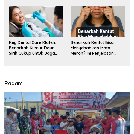
Key Dental Care Klaten:
Benarkah Kentut Bisa
Benarkah Kumur Daun
Menyebabkan Mata
Sirih Cukup untuk Jaga
Merah? Ini Penjelasan
Kesehatan Gigi? Cek Kata
Medisnya
Klinik Gigi Klaten
Ragam