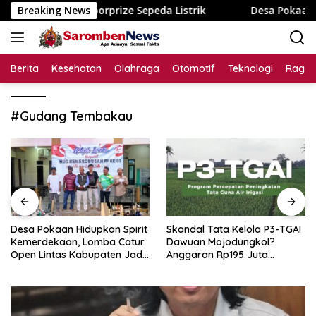
Langsung
 dengan Doorprize Sepeda Listrik
Breaking News
Desa Pokaan Hidupkan
ke
konten
Berita
Kesehatan
Olahraga
Otomotif
Teknologi
Raga
#Gudang Tembakau
Desa Pokaan Hidupkan Spirit
Skandal Tata Kelola P3-TGAI
Kemerdekaan, Lomba Catur
Dawuan Mojodungkol?
Open Lintas Kabupaten Jadi
Anggaran Rp195 Juta
Simbol Persatuan di HUT RI
Disorot, Dugaan Konflik
ke-81
Kepentingan hingga Misteri
Swakelola Petani