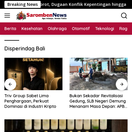
Langsung
 Juta Disorot, Dugaan Konflik Kepentingan hingga Misteri Swa
Breaking News
ke
konten
Berita
Kesehatan
Olahraga
Otomotif
Teknologi
Raga
Disperindag Bali
Triv Group Sabet Lima
Bukan Sekadar Revitalisasi
Penghargaan, Perkuat
Gedung, SLB Negeri Demung
Dominasi di Industri Kripto
Menanam Masa Depan: APBN
Rp972 Juta Mengubah
Harapan Anak Berkebutuhan
Khusus Menjadi Kemandirian