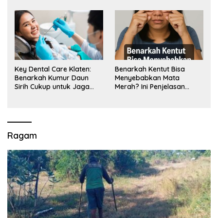
Key Dental Care Klaten:
Benarkah Kentut Bisa
Benarkah Kumur Daun
Menyebabkan Mata
Sirih Cukup untuk Jaga
Merah? Ini Penjelasan
Kesehatan Gigi? Cek Kata
Medisnya
Klinik Gigi Klaten
Ragam