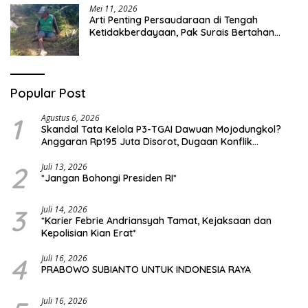
Mei 11, 2026
Arti Penting Persaudaraan di Tengah
Ketidakberdayaan, Pak Surais Bertahan
Hidup Seorang Diri di Pegunungan Peleyan,
Kapongan
Popular Post
1
Agustus 6, 2026
Skandal Tata Kelola P3-TGAI Dawuan Mojodungkol?
Anggaran Rp195 Juta Disorot, Dugaan Konflik
Kepentingan hingga Misteri Swakelola Petani
2
Juli 13, 2026
*Jangan Bohongi Presiden RI*
3
Juli 14, 2026
*Karier Febrie Andriansyah Tamat, Kejaksaan dan
Kepolisian Kian Erat*
4
Juli 16, 2026
PRABOWO SUBIANTO UNTUK INDONESIA RAYA
Juli 16, 2026