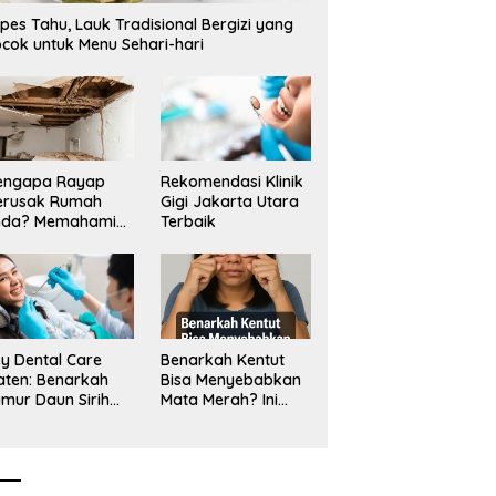
pes Tahu, Lauk Tradisional Bergizi yang
cok untuk Menu Sehari-hari
engapa Rayap
Rekomendasi Klinik
erusak Rumah
Gigi Jakarta Utara
nda? Memahami
Terbaik
ologi Sang “Silent
ller”
y Dental Care
Benarkah Kentut
aten: Benarkah
Bisa Menyebabkan
mur Daun Sirih
Mata Merah? Ini
kup untuk Jaga
Penjelasan
sehatan Gigi?
Medisnya
k Kata Klinik Gigi
aten