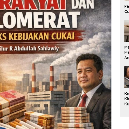
Pe
Co
M
M
A
Bi
Ki
Ke
Kl
Ku
Cu
Ke
Ce
Kl