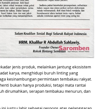
ekadar jenis produk, melainkan jantung ekosistem
adat karya, menghidupi buruh linting yang
aga kesinambungan permintaan tembakau rakyat.
henti bukan hanya produksi, tetapi mata rantai
uruh dirumahkan, serapan tembakau menurun, dan
ini justru lahir sebagai respons atas pelanggaran