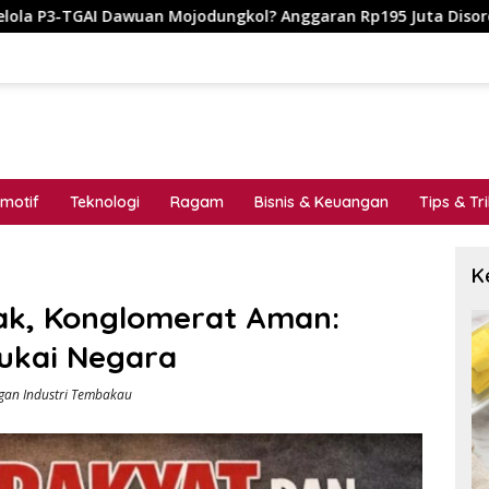
ran Rp195 Juta Disorot, Dugaan Konflik Kepentingan hingga Mi
motif
Teknologi
Ragam
Bisnis & Keuangan
Tips & Tr
K
ak, Konglomerat Aman:
ukai Negara
gan Industri Tembakau