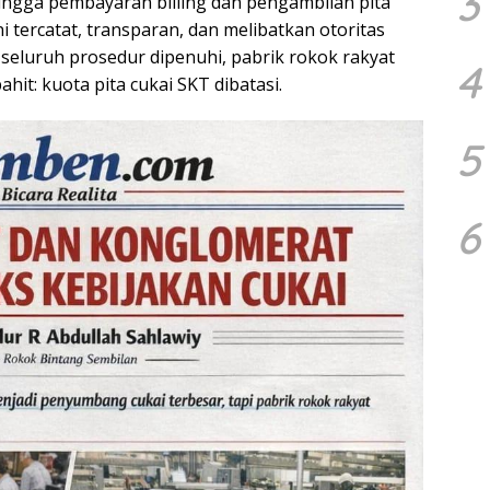
3
hingga pembayaran billing dan pengambilan pita
ni tercatat, transparan, dan melibatkan otoritas
seluruh prosedur dipenuhi, pabrik rokok rakyat
4
it: kuota pita cukai SKT dibatasi.
5
6