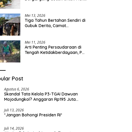
Sehari-hari
Mei 13, 2026
Tiga Tahun Bertahan Sendiri di
Gubuk Derita, Camat
Kapongan Datangi Langsung
Pak Surais di Desa Peleyan
Mei 11, 2026
Arti Penting Persaudaraan di
Tengah Ketidakberdayaan, Pak
Surais Bertahan Hidup Seorang
Diri di Pegunungan Peleyan,
Kapongan
ular Post
Agustus 6, 2026
Skandal Tata Kelola P3-TGAI Dawuan
Mojodungkol? Anggaran Rp195 Juta
Disorot, Dugaan Konflik Kepentingan
hingga Misteri Swakelola Petani
Juli 13, 2026
*Jangan Bohongi Presiden RI*
Juli 14, 2026