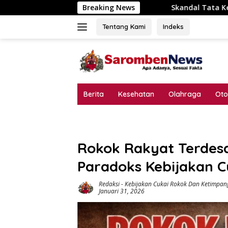
Langsung
Skandal Tata Kelola P3-TGAI Dawuan Mojodungkol? Angga
Breaking News
ke
konten
Tentang Kami
Indeks
Berita
Kesehatan
Olahraga
Oto
Rokok Rakyat Terdes
Paradoks Kebijakan C
Redaksi
-
Kebijakan Cukai Rokok Dan Ketimpan
Januari 31, 2026