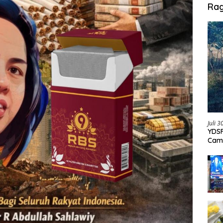
Ra
Juli 
YDSF
Cam
Per