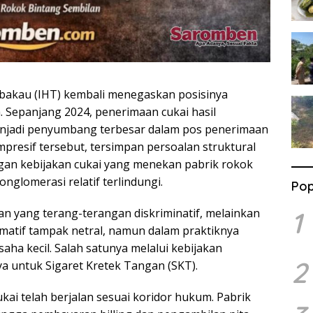
embakau (IHT) kembali menegaskan posisinya
. Sepanjang 2024, penerimaan cukai hasil
njadi penyumbang terbesar dalam pos penerimaan
impresif tersebut, tersimpan persoalan struktural
gan kebijakan cukai yang menekan pabrik rokok
nglomerasi relatif terlindungi.
Pop
akan yang terang-terangan diskriminatif, melainkan
1
matif tampak netral, namun dalam praktiknya
ha kecil. Salah satunya melalui kebijakan
2
a untuk Sigaret Kretek Tangan (SKT).
ukai telah berjalan sesuai koridor hukum. Pabrik