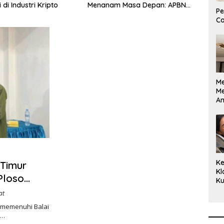
di Industri Kripto
Menanam Masa Depan: APBN
Bor R
Pe
Rp972 Juta Mengubah
Dila
Co
Harapan Anak Berkebutuhan
RI
Khusus Menjadi Kemandirian
M
M
A
Bi
Ki
Ke
Timur
Kl
Ploso
Ku
Cu
nomi, dan
at
Ke
 memenuhi Balai
Ce
”…
Kl