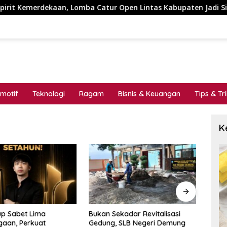
kaan, Lomba Catur Open Lintas Kabupaten Jadi Simbol Persatua
motif
Teknologi
Ragam
Bisnis & Keuangan
Tips & Tr
K
up Sabet Lima
Bukan Sekadar Revitalisasi
Didu
aan, Perkuat
Gedung, SLB Negeri Demung
Trans