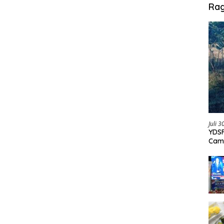
Ra
Juli 
YDSF
Cam
Per