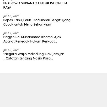
PRABOWO SUBIANTO UNTUK INDONESIA
RAYA
Juli 16, 2026
Pepes Tahu, Lauk Tradisional Bergizi yang
Cocok untuk Menu Sehari-hari
Juli 17, 2026
Brigjen Pol Muhammad Irhamni Ajak
Aparat Penegak Hukum Perkuat
Kolaborasi Berantas Kejahatan
Lingkungan
Juli 18, 2026
*Negara Wajib Melindungi Rakyatnya*
_Catatan tentang Nasib Para
Penambang Belerang Kawah Ijen_