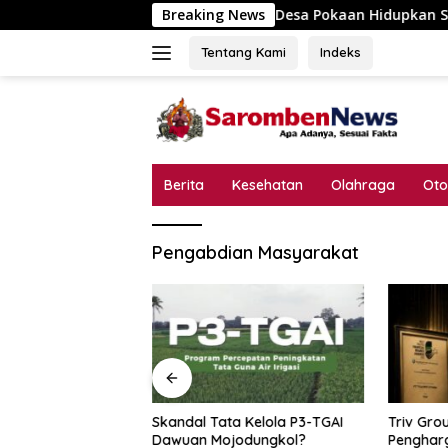
Langsung
Breaking News
Desa Pokaan Hidupkan Spirit Kemerde
ke
konten
Tentang Kami
Indeks
Berita
Kesehatan
Olahraga
Oto
Pengabdian Masyarakat
 Hidupkan Spirit
Skandal Tata Kelola P3-TGAI
Triv Gro
n, Lomba Catur
Dawuan Mojodungkol?
Pengharg