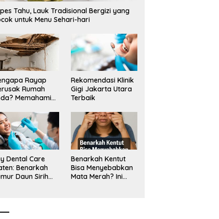
p3,6 Miliar di Situbondo
Bentangan Tambang Tanah
M
pes Tahu, Lauk Tradisional Bergizi yang
porkan LSM PAKAR ke KPK
Jawa_
D
cok untuk Menu Sehari-hari
S
engapa Rayap
Rekomendasi Klinik
erusak Rumah
Gigi Jakarta Utara
nda? Memahami
Terbaik
ologi Sang “Silent
ller”
y Dental Care
Benarkah Kentut
aten: Benarkah
Bisa Menyebabkan
mur Daun Sirih
Mata Merah? Ini
kup untuk Jaga
Penjelasan
sehatan Gigi?
Medisnya
k Kata Klinik Gigi
aten