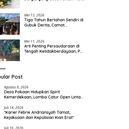
Sehari-hari
Mei 13, 2026
Tiga Tahun Bertahan Sendiri di
Gubuk Derita, Camat
Kapongan Datangi Langsung
Pak Surais di Desa Peleyan
Mei 11, 2026
Arti Penting Persaudaraan di
Tengah Ketidakberdayaan, Pak
Surais Bertahan Hidup Seorang
Diri di Pegunungan Peleyan,
Kapongan
ular Post
Agustus 8, 2026
Desa Pokaan Hidupkan Spirit
Kemerdekaan, Lomba Catur Open Lintas
Kabupaten Jadi Simbol Persatuan di HUT
RI ke-81
Juli 14, 2026
*Karier Febrie Andriansyah Tamat,
Kejaksaan dan Kepolisian Kian Erat*
Juli 16, 2026