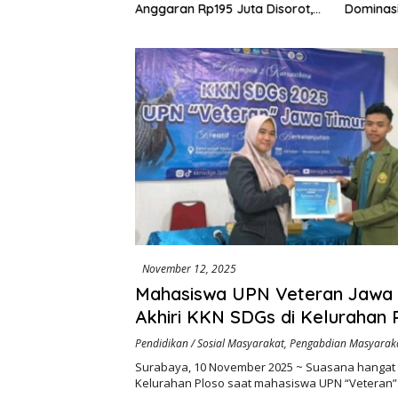
 Kabupaten Jadi
Anggaran Rp195 Juta Disorot,
Dominasi 
tuan di HUT RI ke-
Dugaan Konflik Kepentingan
hingga Misteri Swakelola Petani
November 12, 2025
Mahasiswa UPN Veteran Jawa 
Akhiri KKN SDGs di Kelurahan 
dengan Penguatan Digital, Eko
Pendidikan / Sosial Masyarakat
,
Pengabdian Masyarak
Lingkungan
Surabaya, 10 November 2025 ~ Suasana hangat
Kelurahan Ploso saat mahasiswa UPN “Veteran